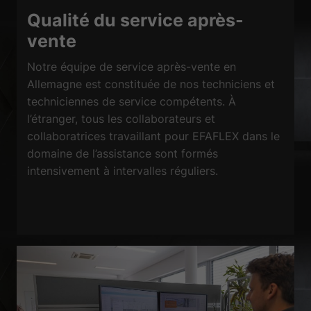
de médias externes sont acceptés, l'accès à ces contenus ne nécessite
Qualité du service après-
plus un consentement manuel.
Afficher les informations du cookie
vente
Politique de confidentialité
Mentions légales
Notre équipe de service après-vente en
Allemagne est constituée de nos techniciens et
techniciennes de service compétents. À
l’étranger, tous les collaborateurs et
collaboratrices travaillant pour EFAFLEX dans le
domaine de l’assistance sont formés
intensivement à intervalles réguliers.