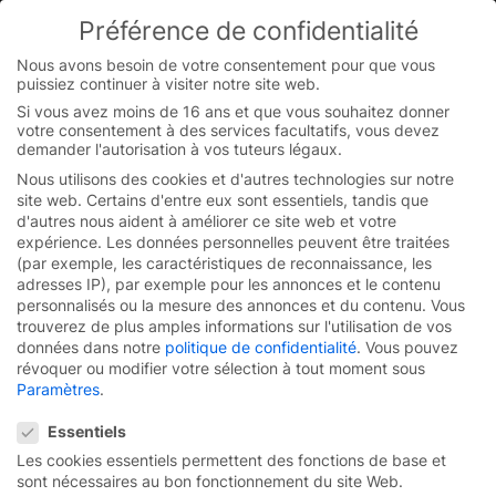
Skip
Préférence de confidentialité
to
You are currently on the French website.
content
Switch to the English version.
Nous avons besoin de votre consentement pour que vous
puissiez continuer à visiter notre site web.
Continue
Si vous avez moins de 16 ans et que vous souhaitez donner
votre consentement à des services facultatifs, vous devez
demander l'autorisation à vos tuteurs légaux.
Nous utilisons des cookies et d'autres technologies sur notre
site web. Certains d'entre eux sont essentiels, tandis que
d'autres nous aident à améliorer ce site web et votre
expérience.
Les données personnelles peuvent être traitées
(par exemple, les caractéristiques de reconnaissance, les
adresses IP), par exemple pour les annonces et le contenu
personnalisés ou la mesure des annonces et du contenu.
Vous
trouverez de plus amples informations sur l'utilisation de vos
données dans notre
politique de confidentialité
.
Vous pouvez
révoquer ou modifier votre sélection à tout moment sous
Page d’accueil
/
Entreprise
/
Qualité
Paramètres
.
Préférence de confidentialité
Essentiels
Les cookies essentiels permettent des fonctions de base et
Portes de qualité du
sont nécessaires au bon fonctionnement du site Web.