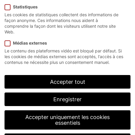
Statistiques
Les cookies de statistiques collectent des informations de
façon anonyme. Ces informations nous aident à
Page d’accueil
/
Utilisateurs
comprendre la façon dont les visiteurs utilisent notre site
Web.
Médias externes
Des solutions pour
Le contenu des plateformes vidéo est bloqué par défaut. Si
les cookies de médias externes sont acceptés, l'accès à ces
différents utilisateurs.
contenus ne nécessite plus un consentement manuel.
Nous connaissons les secteurs de nos clients et les
domaines d’utilisation de nos portes. C’est pourquoi
Accepter tout
nous savons exactement ce que nos clients
attendent des portes haut de gamme: la fiabilité et
la sécurité, la rapidité et un service après-vente de
Enregistrer
premier ordre. EFAFLEX fabrique et fournit des
produits sur mesure pour vous aussi : dans vos
dimensions, pour votre secteur, dans le monde
Accepter uniquement les cookies
entier.
essentiels