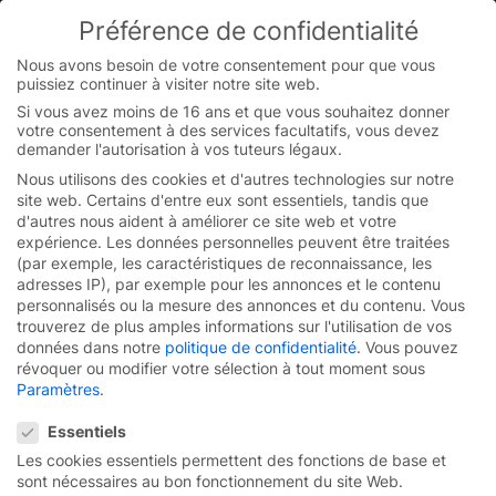
Skip
Préférence de confidentialité
to
You are currently on the French website.
content
Switch to the English version.
Nous avons besoin de votre consentement pour que vous
puissiez continuer à visiter notre site web.
Continue
Si vous avez moins de 16 ans et que vous souhaitez donner
votre consentement à des services facultatifs, vous devez
demander l'autorisation à vos tuteurs légaux.
Nous utilisons des cookies et d'autres technologies sur notre
site web. Certains d'entre eux sont essentiels, tandis que
d'autres nous aident à améliorer ce site web et votre
expérience.
Les données personnelles peuvent être traitées
(par exemple, les caractéristiques de reconnaissance, les
adresses IP), par exemple pour les annonces et le contenu
personnalisés ou la mesure des annonces et du contenu.
Vous
trouverez de plus amples informations sur l'utilisation de vos
données dans notre
politique de confidentialité
.
Vous pouvez
révoquer ou modifier votre sélection à tout moment sous
Paramètres
.
Préférence de confidentialité
Essentiels
La tradition
de la
Les cookies essentiels permettent des fonctions de base et
sont nécessaires au bon fonctionnement du site Web.
diversité et la qualité.