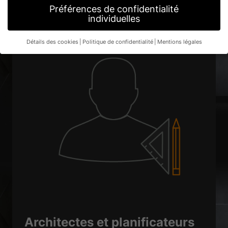
Préférences de confidentialité
individuelles
Détails des cookies
Politique de confidentialité
Mentions légales
Préférence de confidentialité
Si vous avez moins de 16 ans et que vous souhaitez donner
votre consentement à des services facultatifs, vous devez
demander l'autorisation à vos tuteurs légaux.
Nous utilisons des cookies et d'autres technologies sur notre
site web. Certains d'entre eux sont essentiels, tandis que
d'autres nous aident à améliorer ce site web et votre
expérience.
Les données personnelles peuvent être traitées
(par exemple, les caractéristiques de reconnaissance, les
adresses IP), par exemple pour les annonces et le contenu
personnalisés ou la mesure des annonces et du contenu.
Vous
trouverez de plus amples informations sur l'utilisation de vos
données dans notre
politique de confidentialité
.
Vous trouverez ici un aperçu de tous les cookies utilisés. Vous
pouvez autoriser toutes les catégories ou afficher les
informations détaillées et sélectionner certains cookies
seulement.
Architectes et planificateurs