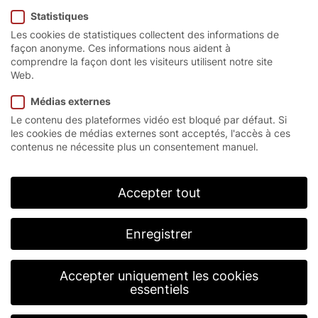
Statistiques
Page d’accueil
/
Produits
/
Portes rapides à enroulement
/
Les cookies de statistiques collectent des informations de
Série R
façon anonyme. Ces informations nous aident à
comprendre la façon dont les visiteurs utilisent notre site
Web.
Série R
Médias externes
Le contenu des plateformes vidéo est bloqué par défaut. Si
Les portes rapides à enroulement de la série R
les cookies de médias externes sont acceptés, l'accès à ces
d’EFAFLEX sont des systèmes de porte
contenus ne nécessite plus un consentement manuel.
particulièrement économiques pour l’intérieur qui se
distinguent par leurs vitesses d’ouverture et de
fermeture extrêmement élevées. Nos portes à
Accepter tout
enroulement réduire les courants d’air et le bruit,
maintiennent les zones de température constantes,
n’exigent presqu’aucun entretien et sont disponibles
Enregistrer
en différents modèles personnalisables. De surcroît,
tous les portes à enroulement de la série R
d’EFAFLEX dispose d’une structure peu
Accepter uniquement les cookies
essentiels
encombrantes située au-dessus de l’ouverture de la
porte.