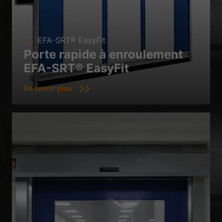
EFA-SRT® EasyFit
Porte rapide à enroulement
EFA-SRT® EasyFit
En savoir plus