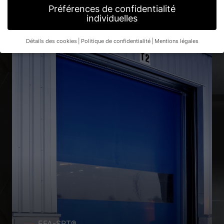
Préférences de confidentialité
individuelles
Détails des cookies
Politique de confidentialité
Mentions légales
Préférence de confidentialité
Si vous avez moins de 16 ans et que vous souhaitez donner
votre consentement à des services facultatifs, vous devez
demander l'autorisation à vos tuteurs légaux.
Nous utilisons des cookies et d'autres technologies sur notre
site web. Certains d'entre eux sont essentiels, tandis que
d'autres nous aident à améliorer ce site web et votre
expérience.
Les données personnelles peuvent être traitées
(par exemple, les caractéristiques de reconnaissance, les
adresses IP), par exemple pour les annonces et le contenu
personnalisés ou la mesure des annonces et du contenu.
Vous
trouverez de plus amples informations sur l'utilisation de vos
données dans notre
politique de confidentialité
.
Vous trouverez ici un aperçu de tous les cookies utilisés. Vous
pouvez autoriser toutes les catégories ou afficher les
informations détaillées et sélectionner certains cookies
seulement.
EFA-SRT®