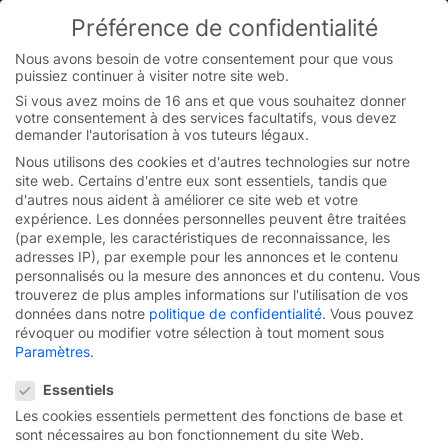
Skip
Préférence de confidentialité
to
You are currently on the French website.
content
Switch to the English version.
Nous avons besoin de votre consentement pour que vous
puissiez continuer à visiter notre site web.
Continue
Si vous avez moins de 16 ans et que vous souhaitez donner
votre consentement à des services facultatifs, vous devez
demander l'autorisation à vos tuteurs légaux.
Nous utilisons des cookies et d'autres technologies sur notre
site web. Certains d'entre eux sont essentiels, tandis que
d'autres nous aident à améliorer ce site web et votre
expérience.
Les données personnelles peuvent être traitées
(par exemple, les caractéristiques de reconnaissance, les
adresses IP), par exemple pour les annonces et le contenu
personnalisés ou la mesure des annonces et du contenu.
Vous
trouverez de plus amples informations sur l'utilisation de vos
données dans notre
politique de confidentialité
.
Vous pouvez
révoquer ou modifier votre sélection à tout moment sous
Paramètres
.
Préférence de confidentialité
Essentiels
Toujours en bonne
forme.
Les cookies essentiels permettent des fonctions de base et
sont nécessaires au bon fonctionnement du site Web.