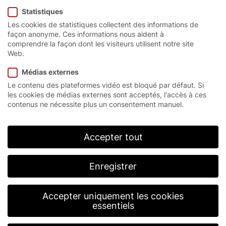
Statistiques
Soft Touch
Les cookies de statistiques collectent des informations de
façon anonyme. Ces informations nous aident à
comprendre la façon dont les visiteurs utilisent notre site
Web.
Le talent multifonctionnel
Médias externes
Le contenu des plateformes vidéo est bloqué par défaut. Si
flexible
les cookies de médias externes sont acceptés, l'accès à ces
contenus ne nécessite plus un consentement manuel.
La porte rapide à enroulement EFA-SRT® Soft
Touch
Accepter tout
est une porte intérieure conçue spécialement pour
l’utilisation industrielle intensive. Elle est résistante
aux collisions, fiable, peu encombrante et nécessite
Enregistrer
peu de maintenance. Elle est donc particulièrement
recommandée dans les domaines d’utilisation avec
une circulation de personnes dense.
Accepter uniquement les cookies
essentiels