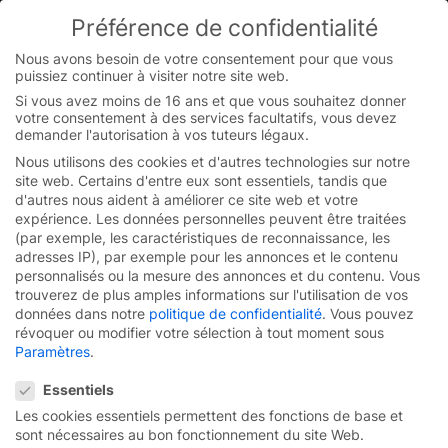
Préférence de confidentialité
You are currently on the French website.
Switch to the English version.
Nous avons besoin de votre consentement pour que vous
puissiez continuer à visiter notre site web.
Continue
Skip
Si vous avez moins de 16 ans et que vous souhaitez donner
to
votre consentement à des services facultatifs, vous devez
content
demander l'autorisation à vos tuteurs légaux.
Nous utilisons des cookies et d'autres technologies sur notre
site web. Certains d'entre eux sont essentiels, tandis que
d'autres nous aident à améliorer ce site web et votre
expérience.
Les données personnelles peuvent être traitées
(par exemple, les caractéristiques de reconnaissance, les
adresses IP), par exemple pour les annonces et le contenu
personnalisés ou la mesure des annonces et du contenu.
Vous
trouverez de plus amples informations sur l'utilisation de vos
données dans notre
politique de confidentialité
.
Vous pouvez
révoquer ou modifier votre sélection à tout moment sous
Paramètres
.
Préférence de confidentialité
Essentiels
Porte rapide à
Les cookies essentiels permettent des fonctions de base et
sont nécessaires au bon fonctionnement du site Web.
enroulement
EFA-SRT®