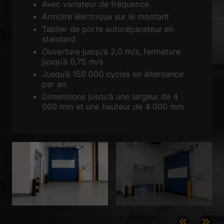
Avec variateur de fréquence
Accepter tout
Enregistrer
Armoire électrique sur le montant
Tablier de porte autoréparateur en
Accepter uniquement les cookies essentiels
standard
Ouverture jusqu’à 2,0 m/s, fermeture
Retour
jusqu’à 0,75 m/s
Préférence de confidentialité
Essentiels (1)
Jusqu’à 150 000 cycles en alternance
par an
Les cookies essentiels permettent des fonctions de base et sont
Dimensions jusqu’à une largeur de 4
nécessaires au bon fonctionnement du site Web.
000 mm et une hauteur de 4 000 mm
Afficher les informations du cookie
Sta
Statistiques (2)
Les cookies de statistiques collectent des informations de façon
anonyme. Ces informations nous aident à comprendre la façon dont les
visiteurs utilisent notre site Web.
Afficher les informations du cookie
Méd
Médias externes (3)
Le contenu des plateformes vidéo est bloqué par défaut. Si les cookies