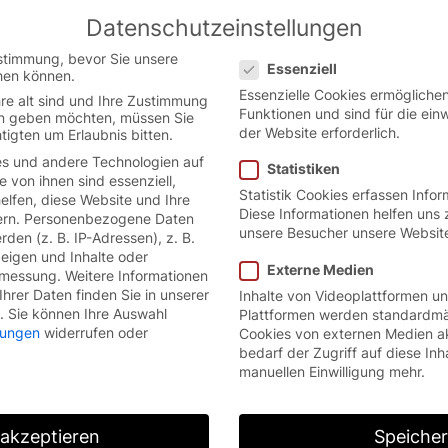
Datenschutzeinstellungen
 the German website.
English
Con
Datenschutzeinstellungen
version.
stimmung, bevor Sie unsere
Essenziell
hen können.
Essenzielle Cookies ermöglich
re alt sind und Ihre Zustimmung
Funktionen und sind für die ein
ten geben möchten, müssen Sie
der Website erforderlich.
tigten um Erlaubnis bitten.
s und andere Technologien auf
Statistiken
e von ihnen sind essenziell,
Statistik Cookies erfassen Info
lfen, diese Website und Ihre
Diese Informationen helfen uns 
rn.
Personenbezogene Daten
unsere Besucher unsere Websit
den (z. B. IP-Adressen), z. B.
zeigen und Inhalte oder
Externe Medien
smessung.
Weitere Informationen
hrer Daten finden Sie in unserer
Inhalte von Videoplattformen u
.
Sie können Ihre Auswahl
Plattformen werden standardmä
llungen
widerrufen oder
Cookies von externen Medien a
bedarf der Zugriff auf diese Inh
manuellen Einwilligung mehr.
 akzeptieren
Speiche