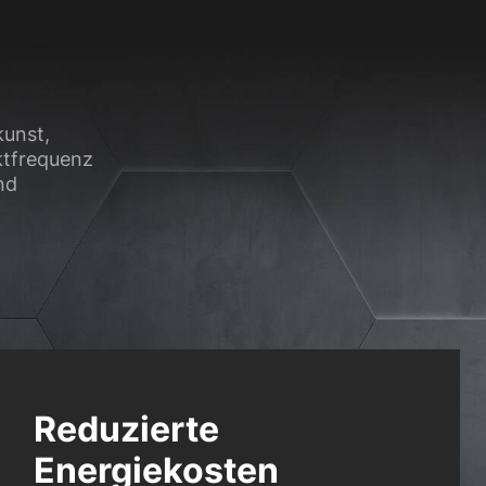
kunst,
ktfrequenz
nd
Reduzierte
Energiekosten