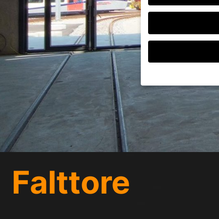
Wenn Sie unter 16 Jah
Erziehungsberechtigte
Wir verwenden Cookies
andere uns helfen, di
verarbeitet werden (z.
Inhaltsmessung.
Weite
Datenschutzerklärung
Falttore
Hier finden Sie eine 
geben oder sich weite
Alle akzeptieren
Datenschutzeinstellu