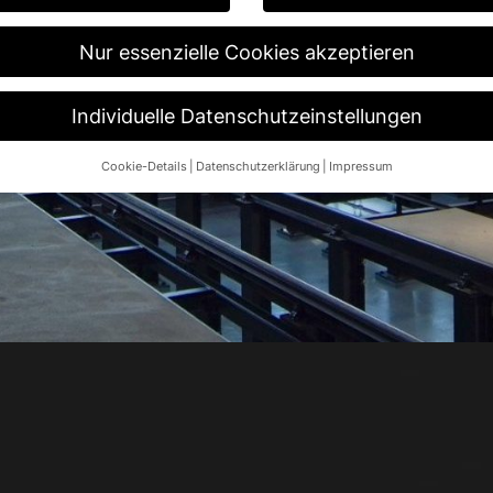
Nur essenzielle Cookies akzeptieren
Individuelle Datenschutzeinstellungen
Cookie-Details
Datenschutzerklärung
Impressum
Datenschutzeinstellungen
re alt sind und Ihre Zustimmung zu freiwilligen Diensten geben möch
n um Erlaubnis bitten.
 und andere Technologien auf unserer Website. Einige von ihnen sin
ese Website und Ihre Erfahrung zu verbessern.
Personenbezogene Da
 B. IP-Adressen), z. B. für personalisierte Anzeigen und Inhalte ode
re Informationen über die Verwendung Ihrer Daten finden Sie in unse
.
Übersicht über alle verwendeten Cookies. Sie können Ihre Einwilligun
re Informationen anzeigen lassen und so nur bestimmte Cookies aus
Speichern
Nur essenzielle Cookies akzeptieren
ngen