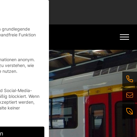
tinue
en grundlegende
wandfreie Funktion
rmationen anonym.
zu verstehen, wie
e nutzen.
nd Social-Media-
ßig blockiert. Wenn
kzeptiert werden,
alte keiner
rn