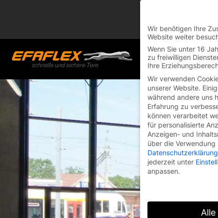
Skip
You are currently on
to
Switch to the English 
content
Wir benötigen Ihre Zu
Website weiter besuc
Wenn Sie unter 16 Jah
zu freiwilligen Diens
Ihre Erziehungsberech
Wir verwenden Cookie
unserer Website. Einig
während andere uns he
Erfahrung zu verbesse
können verarbeitet wer
für personalisierte An
Anzeigen- und Inhalt
über die Verwendung I
Datenschutzerklärung
jederzeit unter
Einste
anpassen.
Alle