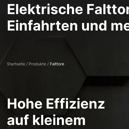
Essenziell (1)
Elektrische Faltt
Essenzielle Cookies ermö
Einfahrten und me
Statistiken (2)
Statistik Cookies erfas
Website nutzen.
Startseite
/
Produkte
/
Falttore
Externe Medien 
Inhalte von Videoplattf
Medien akzeptiert werden
Hohe Effizienz
auf kleinem