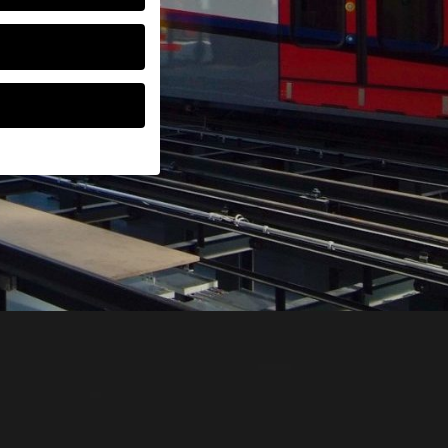
ten, müssen Sie Ihre
d essenziell, während
ten können
r Anzeigen- und
rer
g zu ganzen Kategorien
wählen.
Zurück