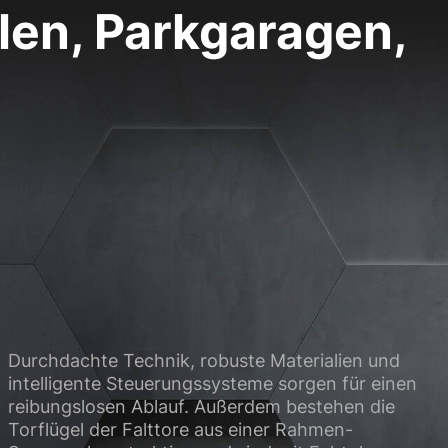
llen, Parkgaragen,
site erforderlich.
Statistiken
ere Besucher unsere
Externe Medien
ies von externen
chutzerklärung
Impressum
Durchdachte Technik, robuste Materialien und
intelligente Steuerungssysteme sorgen für einen
reibungslosen Ablauf. Außerdem bestehen die
Torflügel der Falttore aus einer Rahmen-