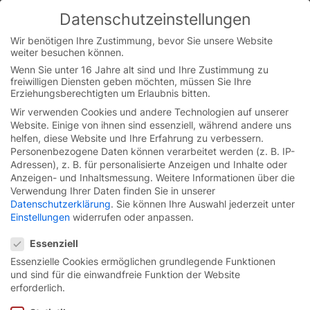
Datenschutzeinstellungen
You are currently on the German website.
Switch to the English version.
Wir benötigen Ihre Zustimmung, bevor Sie unsere Website
weiter besuchen können.
Continue
Skip
Wenn Sie unter 16 Jahre alt sind und Ihre Zustimmung zu
to
freiwilligen Diensten geben möchten, müssen Sie Ihre
content
Erziehungsberechtigten um Erlaubnis bitten.
Wir verwenden Cookies und andere Technologien auf unserer
Website. Einige von ihnen sind essenziell, während andere uns
helfen, diese Website und Ihre Erfahrung zu verbessern.
Personenbezogene Daten können verarbeitet werden (z. B. IP-
Adressen), z. B. für personalisierte Anzeigen und Inhalte oder
Anzeigen- und Inhaltsmessung.
Weitere Informationen über die
Verwendung Ihrer Daten finden Sie in unserer
Datenschutzerklärung
.
Sie können Ihre Auswahl jederzeit unter
Einstellungen
widerrufen oder anpassen.
Datenschutzeinstellungen
Essenziell
Essenzielle Cookies ermöglichen grundlegende Funktionen
und sind für die einwandfreie Funktion der Website
Schnelllauf-Rolltor
EFA-
erforderlich.
SRT® FR.