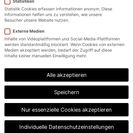
Statistiken
Statistik Cookies erfassen Informationen anonym. Diese
Informationen helfen uns zu verstehen, wie unsere
Besucher unsere Website nutzen.
Das Tor für Flucht- und
Externe Medien
Inhalte von Videoplattformen und Social-Media-Plattformen
Rettungswege.
werden standardmäßig blockiert. Wenn Cookies von externen
Medien akzeptiert werden, bedarf der Zugriff auf diese
Inhalte keiner manuellen Einwilligung mehr.
Das wirtschaftliche Innentor EFA-SRT® FR ist
speziell für Flucht- und Rettungswege im stark
frequentierten industriellen oder gewerblichen
Alle akzeptieren
Bereich konzipiert worden. Die clevere Bauweise ist
weitgehend wartungsarm, robust sowie
platzsparend und meistert reibungslos extreme
Speichern
Herausforderungen im täglichen Bereich durch
höchste Zuverlässigkeit.
Nur essenzielle Cookies akzeptieren
Individuelle Datenschutzeinstellungen