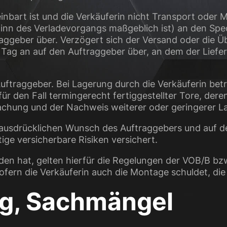
einbart ist und die Verkäuferin nicht Transport ode
nn des Verladevorgangs maßgeblich ist) an den Sped
aggeber über. Verzögert sich der Versand oder die 
 Tag an auf den Auftraggeber über, an dem der Liefer
uftraggeber. Bei Lagerung durch die Verkäuferin be
ür den Fall termingerecht fertiggestellter Tore, dere
achung und der Nachweis weiterer oder geringerer L
f ausdrücklichen Wunsch des Auftraggebers und auf d
ge versicherbare Risiken versichert.
den hat, gelten hierfür die Regelungen der VOB/B bz
fern die Verkäuferin auch die Montage schuldet, di
ng, Sachmängel