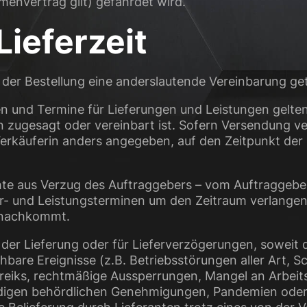
menvertrag gilt) gefährdet wird.
Lieferzeit
i der Bestellung eine anderslautende Vereinbarung g
sten und Termine für Lieferungen und Leistungen gelte
in zugesagt oder vereinbart ist. Sofern Versendung v
 Verkäuferin anders angegeben, auf den Zeitpunkt der
hte aus Verzug des Auftraggebers – vom Auftraggeber
er- und Leistungsterminen um den Zeitraum verlangen
t nachkommt.
t der Lieferung oder für Lieferverzögerungen, soweit
bare Ereignisse (z.B. Betriebsstörungen aller Art, Sc
eiks, rechtmäßige Aussperrungen, Mangel an Arbeits
ndigen behördlichen Genehmigungen, Pandemien oder