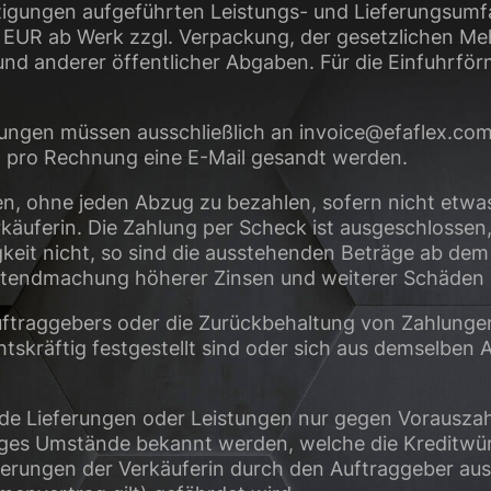
stätigungen aufgeführten Leistungs- und Lieferungsu
n EUR ab Werk zzgl. Verpackung, der gesetzlichen Meh
d anderer öffentlicher Abgaben. Für die Einfuhrförm
hnungen müssen ausschließlich an invoice@efaflex.c
 pro Rechnung eine E-Mail gesandt werden.
, ohne jeden Abzug zu bezahlen, sofern nicht etwas 
käuferin. Die Zahlung per Scheck ist ausgeschlossen, 
igkeit nicht, so sind die ausstehenden Beträge ab dem 
ltendmachung höherer Zinsen und weiterer Schäden im
ftraggebers oder die Zurückbehaltung von Zahlungen
tskräftig festgestellt sind oder sich aus demselben 
ende Lieferungen oder Leistungen nur gegen Vorausza
ages Umstände bekannt werden, welche die Kreditwür
rungen der Verkäuferin durch den Auftraggeber aus d