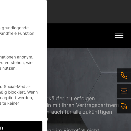
tinue
der EFAFLEX Tor-
en grundlegende
wandfreie Funktion
rmationen anonym.
zu verstehen, wie
e nutzen.
nd Social-Media-
ßig blockiert. Wenn
kzeptiert werden,
 (nachfolgend „Verkäuferin“) erfolgen
alte keiner
, die die Verkäuferin mit ihren Vertragspartnern
chließt. Sie gelten auch für alle zukünftigen
 vereinbart werden.
rn
ferin ihrer Geltung im Einzelfall nicht