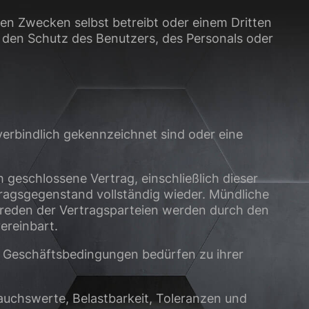
chen Zwecken selbst betreibt oder einem Dritten
site erforderlich.
 den Schutz des Benutzers, des Personals oder
Statistiken
ere Besucher unsere
 verbindlich gekennzeichnet sind oder eine
Externe Medien
 geschlossene Vertrag, einschließlich dieser
ies von externen
ragsgegenstand vollständig wieder. Mündliche
Abreden der Vertragsparteien werden durch den
ereinbart.
chutzerklärung
Impressum
n Geschäftsbedingungen bedürfen zu ihrer
auchswerte, Belastbarkeit, Toleranzen und