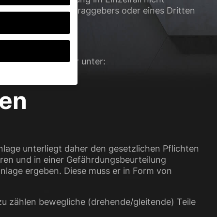
dingungen des Auftraggebers oder eines Dritten
gungen.
e/datenschutz/
.
ingungen, abrufbar unter:
gen
ten, müssen Sie Ihre
d essenziell, während
ten können
r Anzeigen- und
nlage unterliegt daher den gesetzlichen Pflichten
rer
eren und in einer Gefährdungsbeurteilung
g zu ganzen Kategorien
ranlage ergeben. Diese muss er in Form von
wählen.
Zurück
rzu zählen bewegliche (drehende/gleitende) Teile