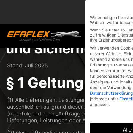
Skip
You are currently on
to
Switch to the English 
content
Wir benötigen Ihre Zu
Website weiter besuc
ALLGEMEINE GESC
Wenn Sie unter 16 Jah
zu freiwilligen Diens
Ihre Erziehungsberech
und Sicherheitssy
Wir verwenden Cookie
unserer Website. Einig
während andere uns he
Erfahrung zu verbesse
Stand: Juli 2025
können verarbeitet wer
für personalisierte An
§ 1 Geltung
Anzeigen- und Inhalt
über die Verwendung I
Datenschutzerklärung
jederzeit unter
Einste
(1) Alle Lieferungen, Leistungen und Angebote d
anpassen.
ausschließlich aufgrund dieser Allgemeinen Geschä
(nachfolgend auch „Auftraggeber“ genannt) über d
Lieferungen, Leistungen oder Angebote an den Au
Alle
(2) Geschäftsbedingungen des Auftraggebers oder 