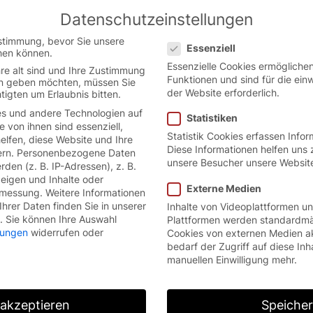
Datenschutzeinstellungen
 the German website.
English
Con
Datenschutzeinstellungen
version.
stimmung, bevor Sie unsere
Essenziell
hen können.
HÄFTSBEDINGUNGEN 
Essenzielle Cookies ermöglich
re alt sind und Ihre Zustimmung
Funktionen und sind für die ein
ten geben möchten, müssen Sie
der Website erforderlich.
tigten um Erlaubnis bitten.
steme GmbH & Co. KG
s und andere Technologien auf
Statistiken
e von ihnen sind essenziell,
Statistik Cookies erfassen Info
lfen, diese Website und Ihre
Diese Informationen helfen uns 
rn.
Personenbezogene Daten
unsere Besucher unsere Websit
den (z. B. IP-Adressen), z. B.
zeigen und Inhalte oder
Externe Medien
smessung.
Weitere Informationen
hrer Daten finden Sie in unserer
Inhalte von Videoplattformen u
.
Sie können Ihre Auswahl
Plattformen werden standardmä
llungen
widerrufen oder
Cookies von externen Medien a
er EFAFLEX Tor- und Sicherheitssystem GmbH & Co. KG
bedarf der Zugriff auf diese Inh
ftsbedingungen. Diese sind Bestandteil aller Verträge
manuellen Einwilligung mehr.
ie von ihr angebotenen Lieferungen oder Leistungen s
ftraggeber, auch wenn sie nicht nochmals gesondert
 akzeptieren
Speiche
Dritter finden keine Anwendung, auch wenn die Verkäu