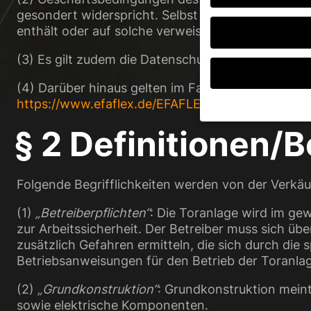
gesondert widerspricht. Selbst wenn die Verkäuf
enthält oder auf solche verweist, liegt darin kei
(3) Es gilt zudem die Datenschutzrichtlinie der Ve
(4) Darüber hinaus gelten im Falle einer Montage
https://www.efaflex.de/EFAFLEX_Montagebeding
§ 2 Definitionen
Wenn Sie unter 16 Jah
Erziehungsberechtigte
Wir verwenden Cookies
Folgende Begrifflichkeiten werden von der Verkäu
andere uns helfen, di
verarbeitet werden (z.
(1)
„Betreiberpflichten“
: Die Toranlage wird im gew
Inhaltsmessung.
Weite
Datenschutzerklärung
zur Arbeitssicherheit. Der Betreiber muss sich ü
Hier finden Sie eine 
zusätzlich Gefahren ermitteln, die sich durch die
geben oder sich weite
Betriebsanweisungen für den Betrieb der Toranla
Alle akzeptieren
(2)
„Grundkonstruktion“
: Grundkonstruktion meint
sowie elektrische Komponenten.
Datenschutzeinstellu