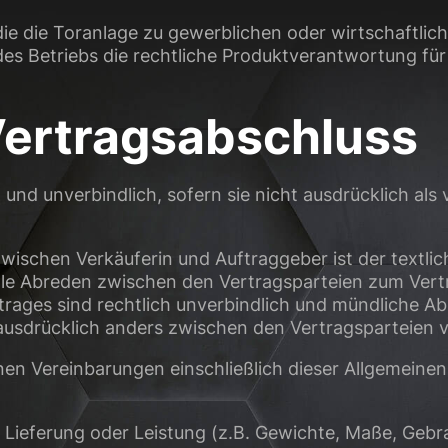
 die die Toranlage zu gewerblichen oder wirtschaftli
glichen grundlegende Funktionen und sind für die einwandfreie Funktion der Web
 Betriebs die rechtliche Produktverantwortung für
Cookie-Informationen anzeigen
Vertragsabschluss
sen Informationen anonym. Diese Informationen helfen uns zu verstehen, wie uns
d und unverbindlich, sofern sie nicht ausdrücklich als
Cookie-Informationen anzeigen
(3)
wischen Verkäuferin und Auftraggeber ist der textlich
ormen und Social-Media-Plattformen werden standardmäßig blockiert. Wenn Cook
lle Abreden zwischen den Vertragsparteien zum Vert
, bedarf der Zugriff auf diese Inhalte keiner manuellen Einwilligung mehr.
trages sind rechtlich unverbindlich und mündliche 
Cookie-Informationen anzeigen
s ausdrücklich anders zwischen den Vertragsparteien v
Datens
n Vereinbarungen einschließlich dieser Allgemeine
Lieferung oder Leistung (z.B. Gewichte, Maße, Gebr