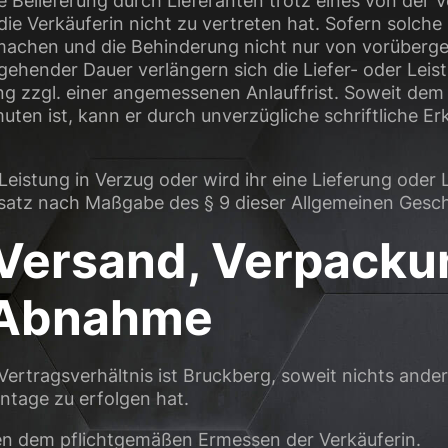
ige Belieferung durch Lieferanten trotz eines von de
e Verkäuferin nicht zu vertreten hat. Sofern solche 
chen und die Behinderung nicht nur von vorübergehe
ehender Dauer verlängern sich die Liefer- oder Leist
g zzgl. einer angemessenen Anlauffrist. Soweit dem 
ten ist, kann er durch unverzügliche schriftliche E
r Leistung in Verzug oder wird ihr eine Lieferung ode
ersatz nach Maßgabe des § 9 dieser Allgemeinen Ges
, Versand, Verpacku
 Abnahme
 Vertragsverhältnis ist Bruckberg, soweit nichts ande
ntage zu erfolgen hat.
en dem pflichtgemäßen Ermessen der Verkäuferin.