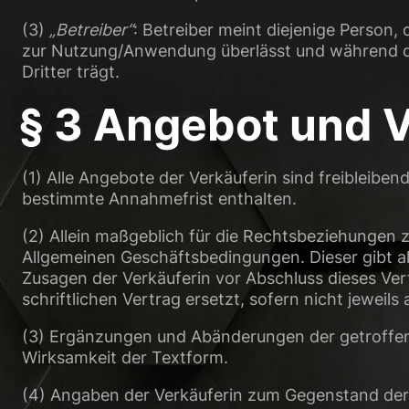
Essenziell (1)
(3)
„Betreiber“
: Betreiber meint diejenige Person,
Essenzielle Cookies ermö
zur Nutzung/Anwendung überlässt und während des
Dritter trägt.
Statistiken (2)
§ 3 Angebot und 
Statistik Cookies erfas
Website nutzen.
(1) Alle Angebote der Verkäuferin sind freibleiben
bestimmte Annahmefrist enthalten.
Externe Medien 
(2) Allein maßgeblich für die Rechtsbeziehungen z
Inhalte von Videoplattf
Allgemeinen Geschäftsbedingungen. Dieser gibt a
Medien akzeptiert werden
Zusagen der Verkäuferin vor Abschluss dieses Ver
schriftlichen Vertrag ersetzt, sofern nicht jeweil
(3) Ergänzungen und Abänderungen der getroffene
Wirksamkeit der Textform.
(4) Angaben der Verkäuferin zum Gegenstand der 