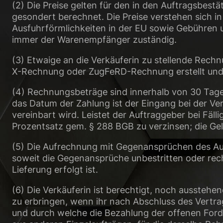
(2) Die Preise gelten für den in den Auftragsbe
gesondert berechnet. Die Preise verstehen sich i
Ausfuhrförmlichkeiten in der EU sowie Gebühren un
immer der Warenempfänger zuständig.
(3) Etwaige an die Verkäuferin zu stellende Rec
X-Rechnung oder ZugFeRD-Rechnung erstellt und
(4) Rechnungsbeträge sind innerhalb von 30 Tagen
das Datum der Zahlung ist der Eingang bei der Ver
vereinbart wird. Leistet der Auftraggeber bei Fäll
Prozentsatz gem. § 288 BGB zu verzinsen; die Ge
(5) Die Aufrechnung mit Gegenansprüchen des Au
soweit die Gegenansprüche unbestritten oder rech
Lieferung erfolgt ist.
(6) Die Verkäuferin ist berechtigt, noch aussteh
zu erbringen, wenn ihr nach Abschluss des Vertr
und durch welche die Bezahlung der offenen Forde