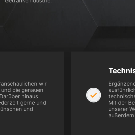
Getränkeindustrie.
Techni
ranschaulichen wir
Ergänzend
s und die genauen
ausführlic
. Darüber hinaus
technisch
ederzeit gerne und
Mit der Be
 Wünschen und
unserer W
außerdem I