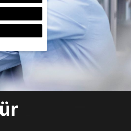
ten, müssen Sie Ihre
d essenziell, während
ten können
r Anzeigen- und
rer
ür
g zu ganzen Kategorien
wählen.
Zurück