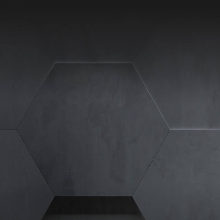
site erforderlich.
Statistiken
ere Besucher unsere
Externe Medien
ies von externen
chutzerklärung
Impressum