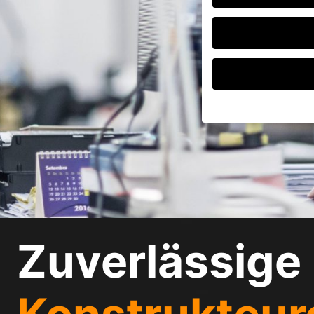
Wenn Sie unter 16 Jah
Erziehungsberechtigte
Wir verwenden Cookies
andere uns helfen, di
verarbeitet werden (z.
Inhaltsmessung.
Weite
Datenschutzerklärung
Zuverlässige 
Hier finden Sie eine 
geben oder sich weite
Alle akzeptieren
Datenschutzeinstellu