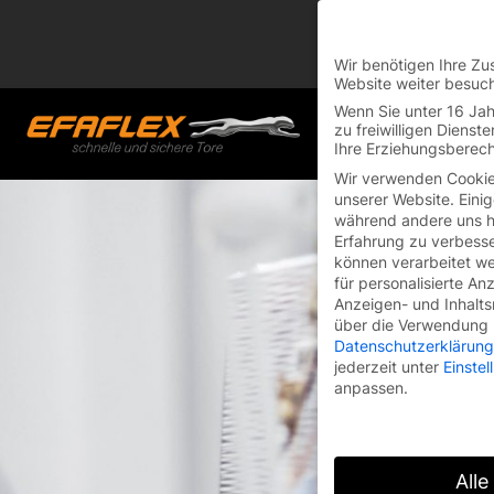
Skip
You are currently on
to
Switch to the English 
content
Wir benötigen Ihre Zu
Website weiter besuc
Wenn Sie unter 16 Jah
zu freiwilligen Diens
Ihre Erziehungsberech
Wir verwenden Cookie
unserer Website. Einig
während andere uns he
Erfahrung zu verbesse
können verarbeitet wer
für personalisierte An
Anzeigen- und Inhalt
über die Verwendung I
Datenschutzerklärung
jederzeit unter
Einste
anpassen.
Alle