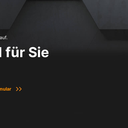
auf.
 für Sie
mular