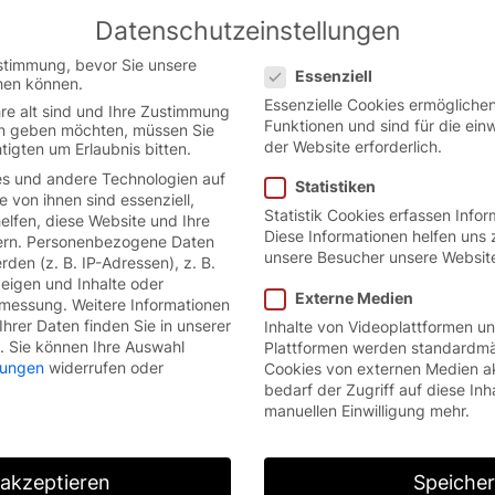
Datenschutzeinstellungen
 the German website.
English
Con
Datenschutzeinstellungen
version.
stimmung, bevor Sie unsere
Essenziell
hen können.
Essenzielle Cookies ermöglich
re alt sind und Ihre Zustimmung
Funktionen und sind für die ein
ten geben möchten, müssen Sie
der Website erforderlich.
tigten um Erlaubnis bitten.
s und andere Technologien auf
Statistiken
e von ihnen sind essenziell,
Statistik Cookies erfassen Info
lfen, diese Website und Ihre
Diese Informationen helfen uns 
rn.
Personenbezogene Daten
unsere Besucher unsere Websit
den (z. B. IP-Adressen), z. B.
zeigen und Inhalte oder
Externe Medien
smessung.
Weitere Informationen
hrer Daten finden Sie in unserer
Inhalte von Videoplattformen u
.
Sie können Ihre Auswahl
Plattformen werden standardmä
llungen
widerrufen oder
Cookies von externen Medien a
bedarf der Zugriff auf diese Inh
manuellen Einwilligung mehr.
 akzeptieren
Speiche