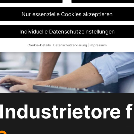
Nur essenzielle Cookies akzeptieren
Individuelle Datenschutzeinstellungen
Cookie-Details
Datenschutzerklärung
Impressum
Datenschutzeinstellungen
re alt sind und Ihre Zustimmung zu freiwilligen Diensten geben möch
n um Erlaubnis bitten.
 und andere Technologien auf unserer Website. Einige von ihnen sin
ese Website und Ihre Erfahrung zu verbessern.
Personenbezogene Da
 B. IP-Adressen), z. B. für personalisierte Anzeigen und Inhalte ode
re Informationen über die Verwendung Ihrer Daten finden Sie in unse
.
Industrietore f
Übersicht über alle verwendeten Cookies. Sie können Ihre Einwilligun
re Informationen anzeigen lassen und so nur bestimmte Cookies aus
Speichern
Nur essenzielle Cookies akzeptieren
ngen