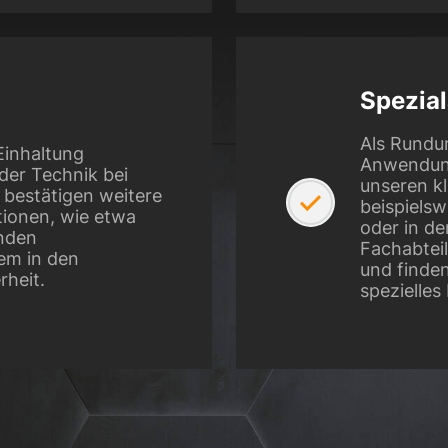
Spezia
Als Rundu
 Einhaltung
Anwendung
er Technik bei
unseren kl
 bestätigen weitere
beispiels
tionen, wie etwa
oder in d
enden
Fachabteil
lem in den
und finde
rheit.
spezielles 