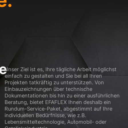
e.
glichen grundlegende Funktionen und sind für die einwandfreie Funktion der Web
Cookie-Informationen anzeigen
sen Informationen anonym. Diese Informationen helfen uns zu verstehen, wie uns
Cookie-Informationen anzeigen
e
(3)
Unser Ziel ist es, Ihre tägliche Arbeit möglichst
einfach zu gestalten und Sie bei all Ihren
ormen und Social-Media-Plattformen werden standardmäßig blockiert. Wenn Cook
, bedarf der Zugriff auf diese Inhalte keiner manuellen Einwilligung mehr.
Projekten tatkräftig zu unterstützen. Von
Einbauzeichnungen über technische
Cookie-Informationen anzeigen
Dokumentationen bis hin zu einer ausführlichen
Datens
Beratung, bietet EFAFLEX Ihnen deshalb ein
Rundum-Service-Paket, abgestimmt auf Ihre
individuellen Bedürfnisse, wie z.B.
Lebensmitteltechnologie, Automobil- oder