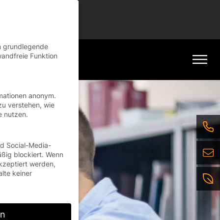
tinue
en grundlegende
wandfreie Funktion
rmationen anonym.
zu verstehen, wie
e nutzen.
nd Social-Media-
ßig blockiert. Wenn
kzeptiert werden,
alte keiner
rn