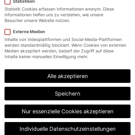
Statistiken
Statistik Cookies erfassen Informationen anonym. Diese
Informationen helfen uns zu verstehen, wie unsere
Besucher unsere Website nutzen.
Startseite
/
Lösungen
/
Fachanwendungen
/
Maschinenschutz
Externe Medien
Inhalte von Videoplattformen und Social-Media-Plattformen
werden standardmäßig blockiert. Wenn Cookies von externen
Medien akzeptiert werden, bedarf der Zugriff auf diese
Höchste
Inhalte keiner manuellen Einwilligung mehr.
Sicherheitsstandards
und reibungslose
Alle akzeptieren
Abläufe.
Speichern
Stabile Produktionszyklen sowie schnelle Wechsel
zwischen Produktabschottung und
Nur essenzielle Cookies akzeptieren
Weiterbearbeitung ohne Stillstandzeiten führen
dazu, dass die Ansprüche an automatisierte
Prozesse in der Industrie steigen. Dennoch steht die
Individuelle Datenschutzeinstellungen
Sicherheit der Angestellten in Produktion und