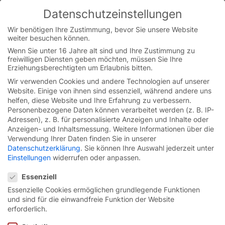
Skip
Datenschutzeinstellungen
to
You are currently on the German website.
content
Switch to the English version.
Wir benötigen Ihre Zustimmung, bevor Sie unsere Website
weiter besuchen können.
Continue
Wenn Sie unter 16 Jahre alt sind und Ihre Zustimmung zu
freiwilligen Diensten geben möchten, müssen Sie Ihre
Erziehungsberechtigten um Erlaubnis bitten.
Wir verwenden Cookies und andere Technologien auf unserer
Website. Einige von ihnen sind essenziell, während andere uns
helfen, diese Website und Ihre Erfahrung zu verbessern.
Personenbezogene Daten können verarbeitet werden (z. B. IP-
Adressen), z. B. für personalisierte Anzeigen und Inhalte oder
Anzeigen- und Inhaltsmessung.
Weitere Informationen über die
Verwendung Ihrer Daten finden Sie in unserer
Datenschutzerklärung
.
Sie können Ihre Auswahl jederzeit unter
Einstellungen
widerrufen oder anpassen.
Datenschutzeinstellungen
Essenziell
Essenzielle Cookies ermöglichen grundlegende Funktionen
und sind für die einwandfreie Funktion der Website
Tor-Lösungen für den
erforderlich.
Maschinenschutz.