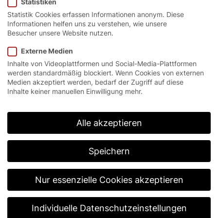
Statistiken
Statistik Cookies erfassen Informationen anonym. Diese
Startseite
/
Produkte
/
Essential-Line
/
Serie S – Essential-
Informationen helfen uns zu verstehen, wie unsere
Line
Besucher unsere Website nutzen.
Externe Medien
Inhalte von Videoplattformen und Social-Media-Plattformen
Industriequalität für den
werden standardmäßig blockiert. Wenn Cookies von externen
Medien akzeptiert werden, bedarf der Zugriff auf diese
perfekten Einstieg.
Inhalte keiner manuellen Einwilligung mehr.
Die Essential-Line bietet den idealen Einstieg in die
Welt der EFAFLEX-Schnelllauftore. Ob Spiraltore mit
Alle akzeptieren
hochwertiger Spiraltechnik oder platzsparende
Niedrigsturztore – beide Varianten überzeugen
durch zuverlässige Technik, ruhigen Lauf und hohe
Speichern
Funktionalität. Gegenüber klassischen Sektionaltoren
profitieren Sie von höheren
Öffnungsgeschwindigkeiten, mehr Effizienz und der
Nur essenzielle Cookies akzeptieren
bewährten Qualität der EFAFLEX-Serie S.
Individuelle Datenschutzeinstellungen