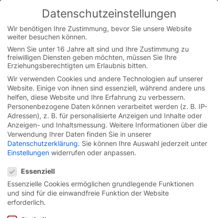
Skip
Datenschutzeinstellungen
to
You are currently on the German website.
content
Switch to the English version.
Wir benötigen Ihre Zustimmung, bevor Sie unsere Website
weiter besuchen können.
Continue
Wenn Sie unter 16 Jahre alt sind und Ihre Zustimmung zu
freiwilligen Diensten geben möchten, müssen Sie Ihre
Erziehungsberechtigten um Erlaubnis bitten.
Wir verwenden Cookies und andere Technologien auf unserer
Website. Einige von ihnen sind essenziell, während andere uns
helfen, diese Website und Ihre Erfahrung zu verbessern.
Personenbezogene Daten können verarbeitet werden (z. B. IP-
Adressen), z. B. für personalisierte Anzeigen und Inhalte oder
Anzeigen- und Inhaltsmessung.
Weitere Informationen über die
Verwendung Ihrer Daten finden Sie in unserer
Datenschutzerklärung
.
Sie können Ihre Auswahl jederzeit unter
Einstellungen
widerrufen oder anpassen.
Datenschutzeinstellungen
Essenziell
Essenzielle Cookies ermöglichen grundlegende Funktionen
und sind für die einwandfreie Funktion der Website
Essential-Line
Serie S.
erforderlich.