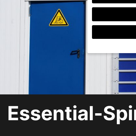
Wenn Sie unter 16 Jah
Erziehungsberechtigte
Wir verwenden Cookies
andere uns helfen, di
verarbeitet werden (z.
Inhaltsmessung.
Weite
Datenschutzerklärung
Essential-Spi
Hier finden Sie eine 
geben oder sich weite
Alle akzeptieren
Datenschutzeinstellu