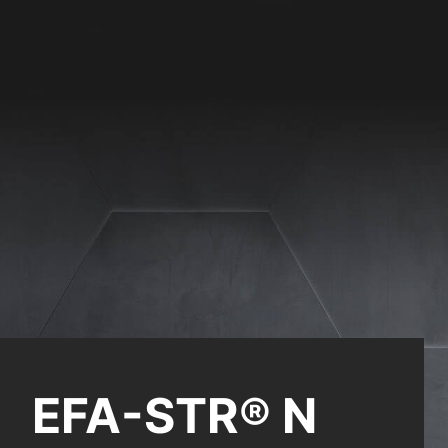
site erforderlich.
Statistiken
ere Besucher unsere
Externe Medien
ies von externen
chutzerklärung
Impressum
EFA-STR® N