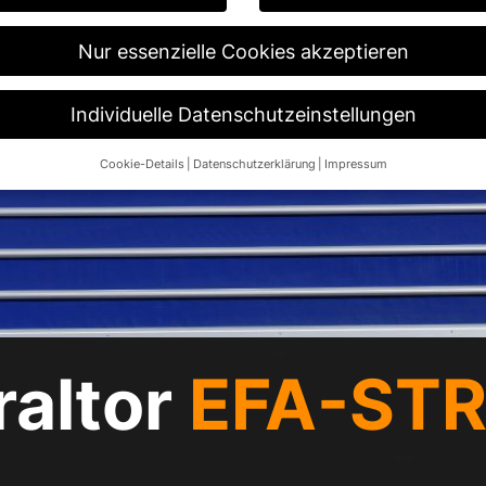
Nur essenzielle Cookies akzeptieren
Individuelle Datenschutzeinstellungen
Cookie-Details
Datenschutzerklärung
Impressum
Datenschutzeinstellungen
re alt sind und Ihre Zustimmung zu freiwilligen Diensten geben möch
n um Erlaubnis bitten.
 und andere Technologien auf unserer Website. Einige von ihnen sin
ese Website und Ihre Erfahrung zu verbessern.
Personenbezogene Da
 B. IP-Adressen), z. B. für personalisierte Anzeigen und Inhalte ode
re Informationen über die Verwendung Ihrer Daten finden Sie in unse
.
raltor
EFA-STR®
Übersicht über alle verwendeten Cookies. Sie können Ihre Einwilligun
re Informationen anzeigen lassen und so nur bestimmte Cookies aus
Speichern
Nur essenzielle Cookies akzeptieren
ngen