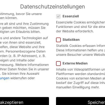
Datenschutzeinstellungen
 the German website.
English
Con
Datenschutzeinstellungen
version.
stimmung, bevor Sie unsere
Essenziell
hen können.
Essenzielle Cookies ermöglich
re alt sind und Ihre Zustimmung
Funktionen und sind für die ein
ten geben möchten, müssen Sie
der Website erforderlich.
tigten um Erlaubnis bitten.
s und andere Technologien auf
Statistiken
e von ihnen sind essenziell,
Statistik Cookies erfassen Info
lfen, diese Website und Ihre
Diese Informationen helfen uns 
rn.
Personenbezogene Daten
unsere Besucher unsere Websit
den (z. B. IP-Adressen), z. B.
zeigen und Inhalte oder
Externe Medien
smessung.
Weitere Informationen
hrer Daten finden Sie in unserer
Inhalte von Videoplattformen u
.
Sie können Ihre Auswahl
Plattformen werden standardmä
llungen
widerrufen oder
Cookies von externen Medien a
bedarf der Zugriff auf diese Inh
manuellen Einwilligung mehr.
 akzeptieren
Speiche