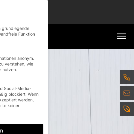
tinue
en grundlegende
wandfreie Funktion
rmationen anonym.
zu verstehen, wie
e nutzen.
nd Social-Media-
ßig blockiert. Wenn
kzeptiert werden,
alte keiner
rn