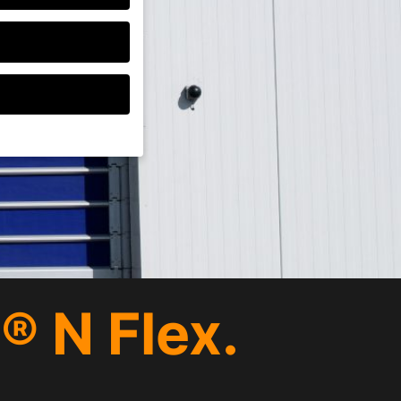
ten, müssen Sie Ihre
d essenziell, während
ten können
r Anzeigen- und
rer
 N Flex.
g zu ganzen Kategorien
wählen.
Zurück