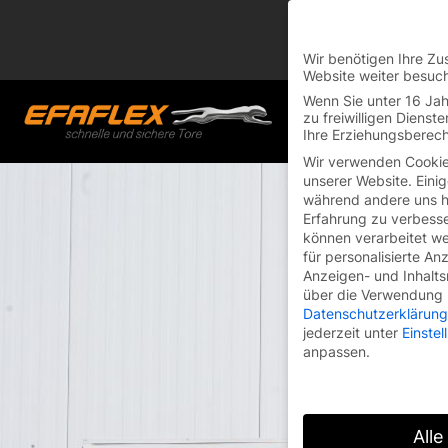
You are currently on
Switch to the English 
Wir benötigen Ihre Zu
Website weiter besuc
Skip
Wenn Sie unter 16 Jah
to
zu freiwilligen Diens
Ihre Erziehungsberech
content
Wir verwenden Cookie
unserer Website. Einig
während andere uns he
Erfahrung zu verbesse
können verarbeitet wer
für personalisierte An
Anzeigen- und Inhalt
über die Verwendung I
Datenschutzerklärung
jederzeit unter
Einste
anpassen.
Alle