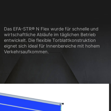
glichen grundlegende Funktionen und sind für die einwandfreie Funktion der Web
Cookie-Informationen anzeigen
Das EFA-STR® N Flex wurde für schnelle und
wirtschaftliche Abläufe im täglichen Betrieb
sen Informationen anonym. Diese Informationen helfen uns zu verstehen, wie uns
entwickelt. Die flexible Torblattkonstruktion
eignet sich ideal für Innenbereiche mit hohem
Cookie-Informationen anzeigen
Verkehrsaufkommen.
(3)
ormen und Social-Media-Plattformen werden standardmäßig blockiert. Wenn Cook
, bedarf der Zugriff auf diese Inhalte keiner manuellen Einwilligung mehr.
Cookie-Informationen anzeigen
Datens