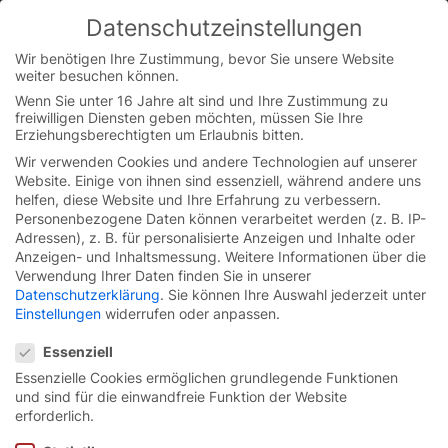
Skip
Datenschutzeinstellungen
to
You are currently on the German website.
content
Switch to the English version.
Wir benötigen Ihre Zustimmung, bevor Sie unsere Website
weiter besuchen können.
Continue
Wenn Sie unter 16 Jahre alt sind und Ihre Zustimmung zu
freiwilligen Diensten geben möchten, müssen Sie Ihre
Erziehungsberechtigten um Erlaubnis bitten.
Wir verwenden Cookies und andere Technologien auf unserer
Website. Einige von ihnen sind essenziell, während andere uns
helfen, diese Website und Ihre Erfahrung zu verbessern.
Personenbezogene Daten können verarbeitet werden (z. B. IP-
Adressen), z. B. für personalisierte Anzeigen und Inhalte oder
Anzeigen- und Inhaltsmessung.
Weitere Informationen über die
Verwendung Ihrer Daten finden Sie in unserer
Datenschutzerklärung
.
Sie können Ihre Auswahl jederzeit unter
Einstellungen
widerrufen oder anpassen.
Datenschutzeinstellungen
Essenziell
Essenzielle Cookies ermöglichen grundlegende Funktionen
und sind für die einwandfreie Funktion der Website
Anfahrschutz für
erforderlich.
Schnelllauftore.