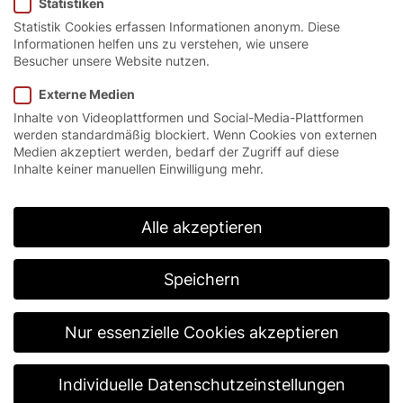
Statistiken
Statistik Cookies erfassen Informationen anonym. Diese
Informationen helfen uns zu verstehen, wie unsere
Besucher unsere Website nutzen.
Startseite
/
Produkte
/
Peripherie & Zubehör
/
Anfahrschutz
Externe Medien
Inhalte von Videoplattformen und Social-Media-Plattformen
werden standardmäßig blockiert. Wenn Cookies von externen
Robuster und effektiver
Medien akzeptiert werden, bedarf der Zugriff auf diese
Inhalte keiner manuellen Einwilligung mehr.
Anfahrschutz.
Zum Schutz von Umgebung und Infrastruktur bietet
Alle akzeptieren
EFAFLEX eine simple Lösung. Der FlexCore Bollard
zeichnet sich durch seine außergewöhnliche
Robustheit aus und ist herkömmlichen, gebohrten
Speichern
Pollern weit überlegen. Er schützt und schont
verlässlich Ihre Tore. Mit verschiedenen
Ausführungen ermöglicht er eine flexible Anpassung,
Nur essenzielle Cookies akzeptieren
um den optimalen Anfahrschutz zu gewährleisten.
Individuelle Datenschutzeinstellungen