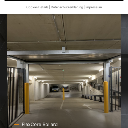
Cookie-Details
Datenschutzerklärung
Impressum
Datenschutzeinstellungen
Wenn Sie unter 16 Jahre alt sind und Ihre Zustimmung zu
freiwilligen Diensten geben möchten, müssen Sie Ihre
Erziehungsberechtigten um Erlaubnis bitten.
Wir verwenden Cookies und andere Technologien auf unserer
Website. Einige von ihnen sind essenziell, während andere uns
helfen, diese Website und Ihre Erfahrung zu verbessern.
Personenbezogene Daten können verarbeitet werden (z. B. IP-
Adressen), z. B. für personalisierte Anzeigen und Inhalte oder
Anzeigen- und Inhaltsmessung.
Weitere Informationen über die
Verwendung Ihrer Daten finden Sie in unserer
Datenschutzerklärung
.
Hier finden Sie eine Übersicht über alle verwendeten Cookies.
Sie können Ihre Einwilligung zu ganzen Kategorien geben oder
sich weitere Informationen anzeigen lassen und so nur
bestimmte Cookies auswählen.
Alle akzeptieren
Speichern
FlexCore Bollard
Nur essenzielle Cookies akzeptieren