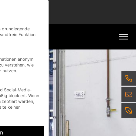
tinue
en grundlegende
wandfreie Funktion
rmationen anonym.
zu verstehen, wie
e nutzen.
nd Social-Media-
ßig blockiert. Wenn
kzeptiert werden,
alte keiner
rn