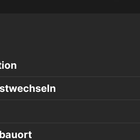
tion
astwechseln
nbauort