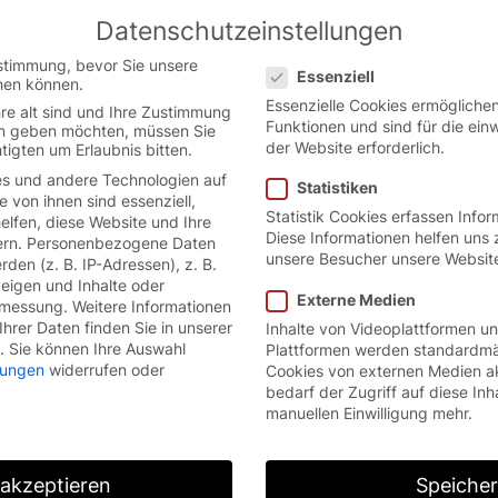
Datenschutzeinstellungen
 the German website.
English
Con
Datenschutzeinstellungen
version.
stimmung, bevor Sie unsere
Essenziell
hen können.
Essenzielle Cookies ermöglich
re alt sind und Ihre Zustimmung
Funktionen und sind für die ein
ten geben möchten, müssen Sie
der Website erforderlich.
tigten um Erlaubnis bitten.
s und andere Technologien auf
Statistiken
e von ihnen sind essenziell,
Statistik Cookies erfassen Info
lfen, diese Website und Ihre
Diese Informationen helfen uns 
rn.
Personenbezogene Daten
unsere Besucher unsere Websit
den (z. B. IP-Adressen), z. B.
zeigen und Inhalte oder
Externe Medien
smessung.
Weitere Informationen
hrer Daten finden Sie in unserer
Inhalte von Videoplattformen u
.
Sie können Ihre Auswahl
Plattformen werden standardmä
llungen
widerrufen oder
Cookies von externen Medien a
bedarf der Zugriff auf diese Inh
manuellen Einwilligung mehr.
 akzeptieren
Speiche