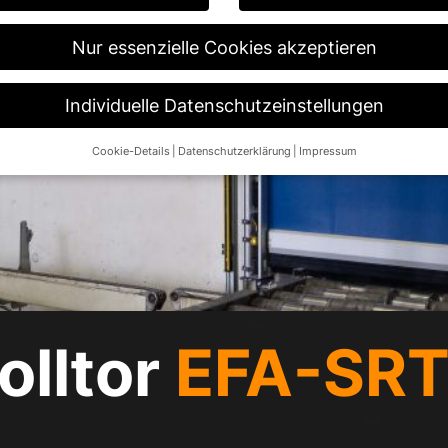
Nur essenzielle Cookies akzeptieren
Individuelle Datenschutzeinstellungen
Cookie-Details
Datenschutzerklärung
Impressum
Datenschutzeinstellungen
re alt sind und Ihre Zustimmung zu freiwilligen Diensten geben möch
n um Erlaubnis bitten.
 und andere Technologien auf unserer Website. Einige von ihnen sin
ese Website und Ihre Erfahrung zu verbessern.
Personenbezogene Da
 B. IP-Adressen), z. B. für personalisierte Anzeigen und Inhalte ode
re Informationen über die Verwendung Ihrer Daten finden Sie in unse
.
olltor
EFA-SR
Übersicht über alle verwendeten Cookies. Sie können Ihre Einwilligun
re Informationen anzeigen lassen und so nur bestimmte Cookies aus
Speichern
Nur essenzielle Cookies akzeptieren
ngen