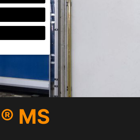
ten, müssen Sie Ihre
d essenziell, während
ten können
r Anzeigen- und
rer
T® MS
g zu ganzen Kategorien
wählen.
Zurück