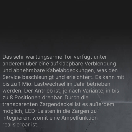
site erforderlich.
Statistiken
ere Besucher unsere
Das sehr wartungsarme Tor verfügt unter
anderem über eine aufklappbare Verblendung
Externe Medien
und abnehmbare Kabelabdeckungen, was den
Service beschleunigt und erleichtert. Es kann mit
ies von externen
bis zu 1 Mio. Lastwechsel im Jahr betrieben
werden. Der Antrieb ist, je nach Variante, in bis
zu 8 Positionen drehbar. Durch die
transparenten Zargendeckel ist es außerdem
chutzerklärung
Impressum
möglich, LED-Leisten in die Zargen zu
integrieren, womit eine Ampelfunktion
realisierbar ist.