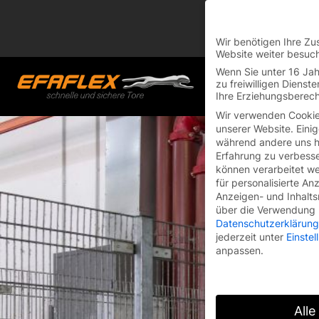
You are currently on
Switch to the English 
Wir benötigen Ihre Zu
Website weiter besuc
Skip
Wenn Sie unter 16 Jah
to
zu freiwilligen Diens
Ihre Erziehungsberech
content
Wir verwenden Cookie
unserer Website. Einig
während andere uns he
Erfahrung zu verbesse
können verarbeitet wer
für personalisierte An
Anzeigen- und Inhalt
über die Verwendung I
Datenschutzerklärung
jederzeit unter
Einste
anpassen.
Alle