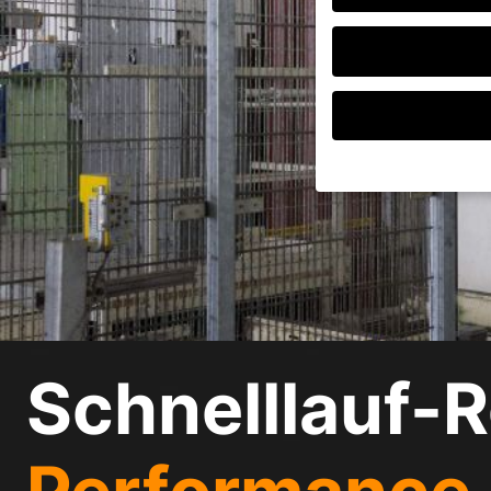
Wenn Sie unter 16 Jah
Erziehungsberechtigte
Wir verwenden Cookies
andere uns helfen, di
verarbeitet werden (z.
Inhaltsmessung.
Weite
Datenschutzerklärung
Schnelllauf-R
Hier finden Sie eine 
geben oder sich weite
Alle akzeptieren
Datenschutzeinstellu