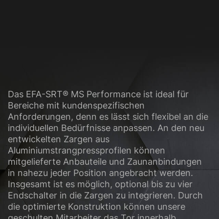
.
glichen grundlegende Funktionen und sind für die einwandfreie Funktion der Web
Cookie-Informationen anzeigen
sen Informationen anonym. Diese Informationen helfen uns zu verstehen, wie uns
Das EFA-SRT® MS Performance ist ideal für
Cookie-Informationen anzeigen
Bereiche mit kundenspezifischen
(3)
Anforderungen, denn es lässt sich flexibel an die
individuellen Bedürfnisse anpassen. An den neu
ormen und Social-Media-Plattformen werden standardmäßig blockiert. Wenn Cook
entwickelten Zargen aus
, bedarf der Zugriff auf diese Inhalte keiner manuellen Einwilligung mehr.
Aluminiumstrangpressprofilen können
Cookie-Informationen anzeigen
mitgelieferte Anbauteile und Zaunanbindungen
in nahezu jeder Position angebracht werden.
Datens
Insgesamt ist es möglich, optional bis zu vier
Endschalter in die Zargen zu integrieren. Durch
die optimierte Konstruktion können unsere
geschulten Mitarbeiter das Tor innerhalb