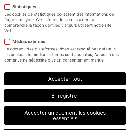
Gérants autorisés à représenter l’entreprise :
M. Manfred Merthan, M. Florian Anzeneder
Statistiques
Les cookies de statistiques collectent des informations de
Tribunal chargé de la tenue du registre : Landshut
façon anonyme. Ces informations nous aident à
Numéro d’inscription au registre :
comprendre la façon dont les visiteurs utilisent notre site
HRB 4706 / HRA 8020
Web.
N° DEEE : DE 57265556
Numéro d’identification TVA conformément à
Médias externes
l’article 27 de la UStG [législation allemande sur la
Le contenu des plateformes vidéo est bloqué par défaut. Si
TVA] : DE 812535764
les cookies de médias externes sont acceptés, l'accès à ces
contenus ne nécessite plus un consentement manuel.
Responsable du contenu
Responsable du contenu conformément à l’article 5
de la DGG [législation allemande sur les services
Accepter tout
numériques] : EFAFLEX Tor- und Sicherheitssysteme
GmbH & Co. KG
Enregistrer
Conditions générales de
vente
Accepter uniquement les cookies
essentiels
Vous trouverez nos CGV à la
page CGV
.