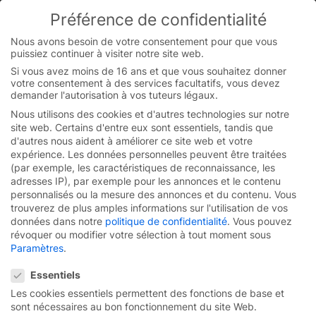
Skip
Préférence de confidentialité
to
You are currently on the French website.
content
Switch to the English version.
Nous avons besoin de votre consentement pour que vous
puissiez continuer à visiter notre site web.
Continue
Si vous avez moins de 16 ans et que vous souhaitez donner
votre consentement à des services facultatifs, vous devez
demander l'autorisation à vos tuteurs légaux.
Mentions légales
Nous utilisons des cookies et d'autres technologies sur notre
site web. Certains d'entre eux sont essentiels, tandis que
de EFAFLEX
d'autres nous aident à améliorer ce site web et votre
expérience.
Les données personnelles peuvent être traitées
(par exemple, les caractéristiques de reconnaissance, les
adresses IP), par exemple pour les annonces et le contenu
EFAFLEX Tor- und Sicherheitssysteme GmbH & Co.
personnalisés ou la mesure des annonces et du contenu.
Vous
KG
trouverez de plus amples informations sur l'utilisation de vos
Fliederstraße 14
données dans notre
politique de confidentialité
.
Vous pouvez
84079 Bruckberg / Allemagne
révoquer ou modifier votre sélection à tout moment sous
Tel.: 0049 8765 820
Paramètres
.
E-mail: info@efaflex.com
Préférence de confidentialité
Associé commandité :
Essentiels
EFAFLEX Tor- und Sicherheitssysteme Verwaltungs
Les cookies essentiels permettent des fonctions de base et
GmbH
sont nécessaires au bon fonctionnement du site Web.