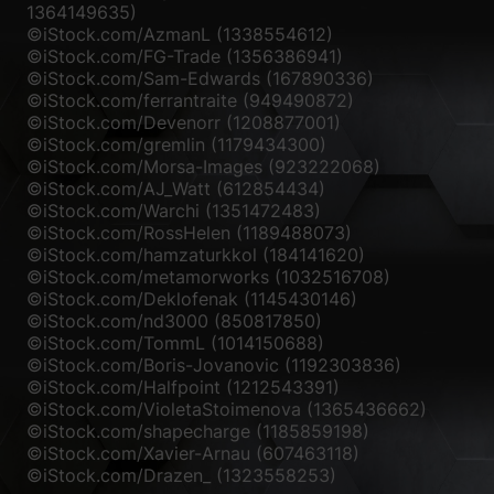
de médias externes sont acceptés, l'accès à ces contenus ne nécessite
1364149635)
plus un consentement manuel.
©iStock.com/AzmanL (1338554612)
©iStock.com/FG-Trade (1356386941)
Afficher les informations du cookie
©iStock.com/Sam-Edwards (167890336)
©iStock.com/ferrantraite (949490872)
Politique de confidentialité
Mentions légales
©iStock.com/Devenorr (1208877001)
©iStock.com/gremlin (1179434300)
©iStock.com/Morsa-Images (923222068)
©iStock.com/AJ_Watt (612854434)
©iStock.com/Warchi (1351472483)
©iStock.com/RossHelen (1189488073)
©iStock.com/hamzaturkkol (184141620)
©iStock.com/metamorworks (1032516708)
©iStock.com/Deklofenak (1145430146)
©iStock.com/nd3000 (850817850)
©iStock.com/TommL (1014150688)
©iStock.com/Boris-Jovanovic (1192303836)
©iStock.com/Halfpoint (1212543391)
©iStock.com/VioletaStoimenova (1365436662)
©iStock.com/shapecharge (1185859198)
©iStock.com/Xavier-Arnau (607463118)
©iStock.com/Drazen_ (1323558253)