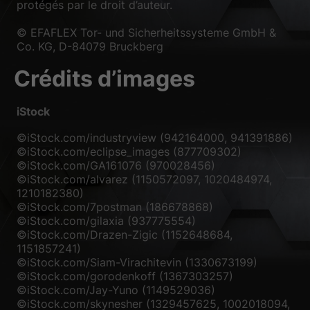
protégés par le droit d’auteur.
Accepter tout
Enregistrer
© EFAFLEX Tor- und Sicherheitssysteme GmbH &
Co. KG, D-84079 Bruckberg
Accepter uniquement les cookies essentiels
Crédits d’images
Retour
Préférence de confidentialité
Essentiels (1)
iStock
Les cookies essentiels permettent des fonctions de base et sont
nécessaires au bon fonctionnement du site Web.
©iStock.com/industryview (942164000, 941391886)
©iStock.com/eclipse_images (877709302)
Afficher les informations du cookie
©iStock.com/GA161076 (970028456)
©iStock.com/alvarez (1150572097, 1020484974,
Sta
Statistiques (2)
1210182380)
©iStock.com/7postman (186678868)
Les cookies de statistiques collectent des informations de façon
anonyme. Ces informations nous aident à comprendre la façon dont les
©iStock.com/gilaxia (937775554)
visiteurs utilisent notre site Web.
©iStock.com/Drazen-Zigic (1152648684,
1151857241)
Afficher les informations du cookie
©iStock.com/Siam-Virachitevin (1330673199)
©iStock.com/gorodenkoff (1367303257)
Méd
Médias externes (3)
©iStock.com/Jay-Yuno (1149529036)
©iStock.com/skynesher (1329457625, 1002018094,
Le contenu des plateformes vidéo est bloqué par défaut. Si les cookies