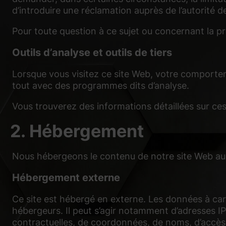
Essentiels (1)
d’introduire une réclamation auprès de l’autorité 
Les cookies essentiels p
Pour toute question à ce sujet ou concernant la p
Outils d’analyse et outils de tiers
Statistiques (2)
Lorsque vous visitez ce site Web, votre comporteme
Les cookies de statistiq
dont les visiteurs utilise
tout avec des programmes dits d’analyse.
Vous trouverez des informations détaillées sur ces
Médias externes
2. Hébergement
Le contenu des plateform
ne nécessite plus un co
Nous hébergeons le contenu de notre site Web aup
Hébergement externe
Ce site est hébergé en externe. Les données à cara
hébergeurs. Il peut s’agir notamment d’adresses
contractuelles, de coordonnées, de noms, d’accès