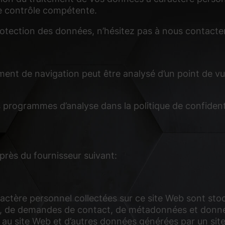
de contrôle compétente.
ermettent des fonctions de base et sont nécessaires au bon fonctionnement du s
rotection des données, n’hésitez pas à nous contacter
Afficher les informations du cookie
nt de navigation peut être analysé d’un point de vue
ues collectent des informations de façon anonyme. Ces informations nous aident
nt notre site Web.
Afficher les informations du cookie
 programmes d’analyse dans la politique de confidenti
 (3)
es vidéo est bloqué par défaut. Si les cookies de médias externes sont acceptés
nsentement manuel.
rès du fournisseur suivant:
Afficher les informations du cookie
Politique de confi
ctère personnel collectées sur ce site Web sont stoc
 IP, de demandes de contact, de métadonnées et don
 au site Web et d’autres données générées par un sit