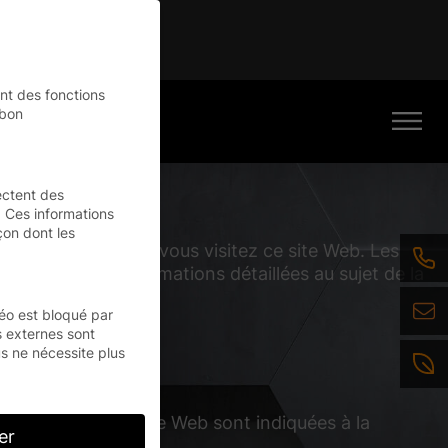
inue
nt des fonctions
 bon
ectent des
 Ces informations
çon dont les
personnel lorsque vous visitez ce site Web. Les
.
t. Pour des informations détaillées au sujet de la
éo est bloqué par
s externes sont
s ne nécessite plus
 l’exploitant du site Web sont indiquées à la
er
alité.