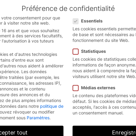
Préférence de confidentialité
 the French website.
English
Cont
Préférence de confidentialité
 version.
 votre consentement pour que
Essentiels
r à visiter notre site web.
ntialité
Les cookies essentiels permette
 16 ans et que vous souhaitez
de base et sont nécessaires au
ment à des services facultatifs,
fonctionnement du site Web.
'autorisation à vos tuteurs
ées en un coup d’œil
Statistiques
kies et d'autres technologies
Les cookies de statistiques coll
rtains d'entre eux sont
informations de façon anonyme.
 d'autres nous aident à améliorer
nous aident à comprendre la fa
expérience.
Les données
le de ce qui se passe avec vos données à caractère 
visiteurs utilisent notre site Web
tre traitées (par exemple, les
nées qui permettent de vous identifier personnellemen
connaissance, les adresses IP),
Médias externes
annonces et le contenu
litique de confidentialité ci-dessous.
esure des annonces et du
Le contenu des plateformes vid
ez de plus amples informations
défaut. Si les cookies de média
os données dans notre
politique de
acceptés, l'accès à ces contenu
ouvez révoquer ou modifier
un consentement manuel.
sur ce site Web?
t moment sous
Paramètres
.
ctué par l’exploitant du site Web. Les coordonnées de
cepter tout
Enregistr
u traitement » de la présente politique de confidenti