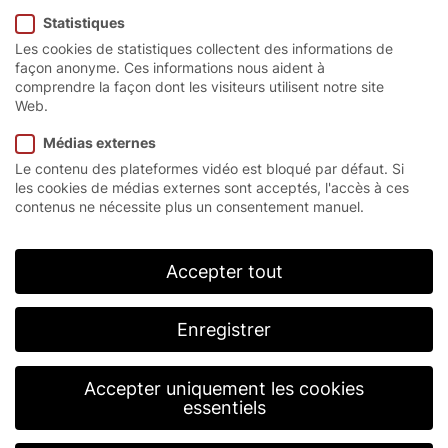
Statistiques
techniciens
Les cookies de statistiques collectent des informations de
d’exploitation.
façon anonyme. Ces informations nous aident à
comprendre la façon dont les visiteurs utilisent notre site
Web.
Médias externes
Page d’accueil
/
Utilisateurs
/
Techniciens d’exploitation
Le contenu des plateformes vidéo est bloqué par défaut. Si
les cookies de médias externes sont acceptés, l'accès à ces
contenus ne nécessite plus un consentement manuel.
Des solutions
individuelles pour des
Accepter tout
processus opérationnels
Enregistrer
fluides.
Accepter uniquement les cookies
EFAFLEX est synonyme de vitesse et de sécurité
essentiels
depuis 50 ans. Grâce à notre service après-vente
disponible en permanence et à notre réactivité, nous