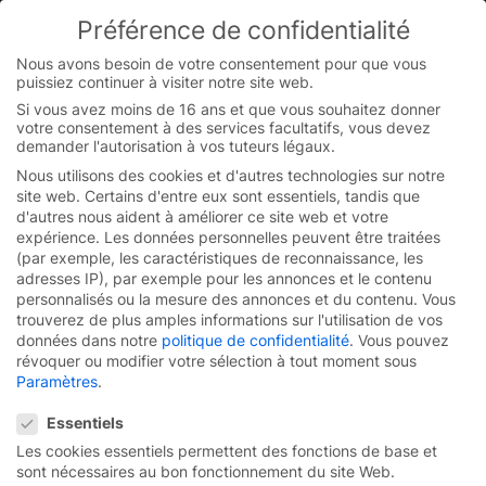
Skip
Préférence de confidentialité
to
You are currently on the French website.
content
Switch to the English version.
Nous avons besoin de votre consentement pour que vous
puissiez continuer à visiter notre site web.
Continue
Si vous avez moins de 16 ans et que vous souhaitez donner
votre consentement à des services facultatifs, vous devez
demander l'autorisation à vos tuteurs légaux.
Nous utilisons des cookies et d'autres technologies sur notre
site web. Certains d'entre eux sont essentiels, tandis que
d'autres nous aident à améliorer ce site web et votre
expérience.
Les données personnelles peuvent être traitées
(par exemple, les caractéristiques de reconnaissance, les
adresses IP), par exemple pour les annonces et le contenu
personnalisés ou la mesure des annonces et du contenu.
Vous
trouverez de plus amples informations sur l'utilisation de vos
données dans notre
politique de confidentialité
.
Vous pouvez
révoquer ou modifier votre sélection à tout moment sous
Paramètres
.
Préférence de confidentialité
Essentiels
Des portes industrielles
Les cookies essentiels permettent des fonctions de base et
sont nécessaires au bon fonctionnement du site Web.
efficaces pour
les