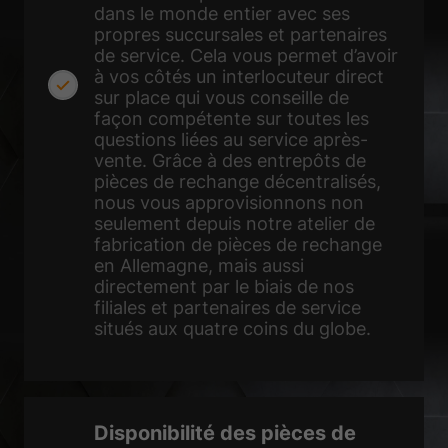
de médias externes sont acceptés, l'accès à ces contenus ne nécessite
dans le monde entier avec ses
plus un consentement manuel.
propres succursales et partenaires
Afficher les informations du cookie
de service. Cela vous permet d’avoir
à vos côtés un interlocuteur direct
Politique de confidentialité
Mentions légales
sur place qui vous conseille de
façon compétente sur toutes les
questions liées au service après-
vente. Grâce à des entrepôts de
pièces de rechange décentralisés,
nous vous approvisionnons non
seulement depuis notre atelier de
fabrication de pièces de rechange
en Allemagne, mais aussi
directement par le biais de nos
filiales et partenaires de service
situés aux quatre coins du globe.
Disponibilité des pièces de