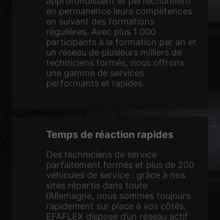
approfondissent et perfectionnent
Accepter tout
Enregistrer
en permanence leurs compétences
en suivant des formations
régulières. Avec plus 1 000
Accepter uniquement les cookies essentiels
participants à la formation par an et
un réseau de plusieurs milliers de
Retour
techniciens formés, nous offrons
Préférence de confidentialité
Essentiels (1)
une gamme de services
performants et rapides.
Les cookies essentiels permettent des fonctions de base et sont
nécessaires au bon fonctionnement du site Web.
Afficher les informations du cookie
Sta
Statistiques (2)
Temps de réaction rapides
Les cookies de statistiques collectent des informations de façon
Des techniciens de service
anonyme. Ces informations nous aident à comprendre la façon dont les
parfaitement formés et plus de 200
visiteurs utilisent notre site Web.
véhicules de service : grâce à nos
Afficher les informations du cookie
sites répartis dans toute
l’Allemagne, nous sommes toujours
Méd
Médias externes (3)
rapidement sur place à vos côtés.
Le contenu des plateformes vidéo est bloqué par défaut. Si les cookies
EFAFLEX dispose d’un réseau actif