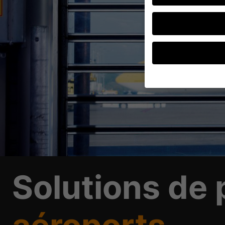
Si vous avez moins de
devez demander l'auto
Nous utilisons des coo
tandis que d'autres no
être traitées (par exe
annonces et le conten
informations sur l'uti
Solutions de 
Vous trouverez ici un 
les informations détai
Accepter tout
Préférence de confiden