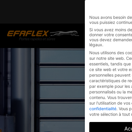
Skip
You are currently on
to
Switch to the English
content
Nous avons besoin de
vous puissiez continue
Si vous avez moins de
donner votre consente
vous devez demander l
légaux.
Nous utilisons des coo
sur notre site web. Ce
essentiels, tandis que
ce site web et votre 
personnelles peuvent ê
caractéristiques de re
par exemple pour les 
personnalisés ou la m
contenu.
Vous trouver
sur l'utilisation de v
confidentialité
.
Vous p
votre sélection à tou
Ac