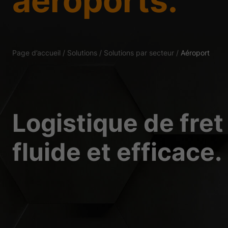
aéroports.
Essentiels (1)
Les cookies essentiels p
Page d’accueil
/
Solutions
/
Solutions par secteur
/
Aéroport
Statistiques (2)
Les cookies de statistiq
dont les visiteurs utilise
Logistique de fret
Médias externes
Le contenu des plateform
fluide et efficace.
ne nécessite plus un co