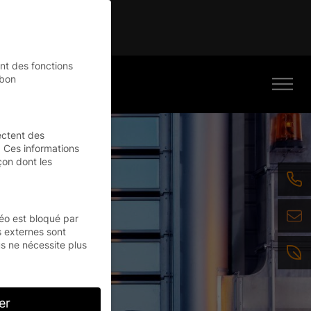
inue
nt des fonctions
 bon
ectent des
 Ces informations
çon dont les
.
éo est bloqué par
s externes sont
s ne nécessite plus
er