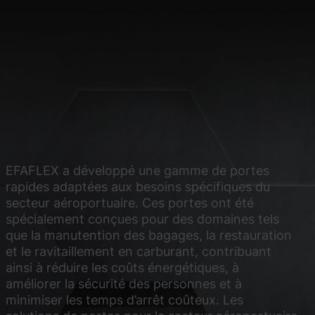
ite Web.
Statistiques
 à comprendre la façon
Médias externes
EFAFLEX a développé une gamme de portes
rapides adaptées aux besoins spécifiques du
, l'accès à ces contenus
secteur aéroportuaire. Ces portes ont été
spécialement conçues pour des domaines tels
que la manutention des bagages, la restauration
dentialité
Mentions légales
et le ravitaillement en carburant, contribuant
ainsi à réduire les coûts énergétiques, à
améliorer la sécurité des personnes et à
minimiser les temps d’arrêt coûteux. Les