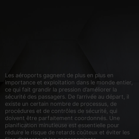
ermettent des fonctions de base et sont nécessaires au bon fonctionnement du s
Afficher les informations du cookie
ues collectent des informations de façon anonyme. Ces informations nous aident
nt notre site Web.
Afficher les informations du cookie
 (3)
Les aéroports gagnent de plus en plus en
importance et exploitation dans le monde entier,
es vidéo est bloqué par défaut. Si les cookies de médias externes sont acceptés
nsentement manuel.
ce qui fait grandir la pression d’améliorer la
sécurité des passagers. De l’arrivée au départ, il
Afficher les informations du cookie
existe un certain nombre de processus, de
Politique de confi
procédures et de contrôles de sécurité, qui
doivent être parfaitement coordonnés. Une
planification minutieuse est essentielle pour
réduire le risque de retards coûteux et éviter les