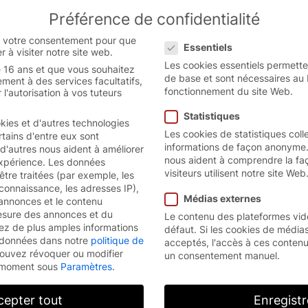
Préférence de confidentialité
 the French website.
English
Cont
Préférence de confidentialité
 version.
 votre consentement pour que
Essentiels
r à visiter notre site web.
Les cookies essentiels permette
 16 ans et que vous souhaitez
de base et sont nécessaires au
ment à des services facultatifs,
fonctionnement du site Web.
'autorisation à vos tuteurs
Statistiques
kies et d'autres technologies
Les cookies de statistiques coll
rtains d'entre eux sont
informations de façon anonyme.
 d'autres nous aident à améliorer
nous aident à comprendre la fa
expérience.
Les données
visiteurs utilisent notre site Web
tre traitées (par exemple, les
connaissance, les adresses IP),
Médias externes
annonces et le contenu
esure des annonces et du
Le contenu des plateformes vid
ez de plus amples informations
défaut. Si les cookies de média
os données dans notre
politique de
acceptés, l'accès à ces contenu
ouvez révoquer ou modifier
un consentement manuel.
t moment sous
Paramètres
.
cepter tout
Enregistr