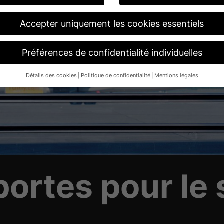
Accepter uniquement les cookies essentiels
Préférences de confidentialité individuelles
Détails des cookies
Politique de confidentialité
Mentions légales
Préférence de confidentialité
 16 ans et que vous souhaitez donner votre consentement à des servi
risation à vos tuteurs légaux.
kies et d'autres technologies sur notre site web. Certains d'entre eux
us aident à améliorer ce site web et votre expérience.
Les données 
mple, les caractéristiques de reconnaissance, les adresses IP), par e
u personnalisés ou la mesure des annonces et du contenu.
Vous trou
lisation de vos données dans notre
politique de confidentialité
.
portes pour le
aperçu de tous les cookies utilisés. Vous pouvez autoriser toutes les 
llées et sélectionner certains cookies seulement.
Enregistrer
Accepter uniquement les cookies essentiels
tialité