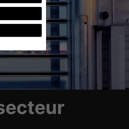
ces facultatifs, vous
 sont essentiels,
personnelles peuvent
xemple pour les
verez de plus amples
 secteur
catégories ou afficher
Retour