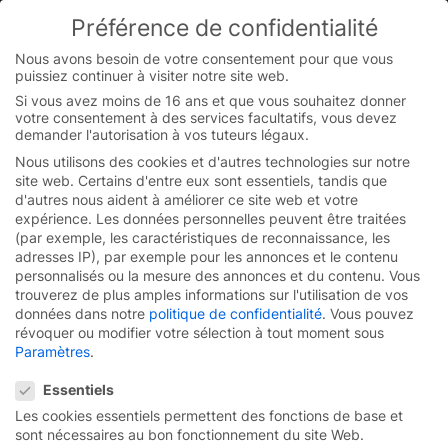
Skip
Préférence de confidentialité
to
You are currently on the French website.
content
Switch to the English version.
Nous avons besoin de votre consentement pour que vous
puissiez continuer à visiter notre site web.
Continue
Si vous avez moins de 16 ans et que vous souhaitez donner
votre consentement à des services facultatifs, vous devez
demander l'autorisation à vos tuteurs légaux.
Nous utilisons des cookies et d'autres technologies sur notre
site web. Certains d'entre eux sont essentiels, tandis que
d'autres nous aident à améliorer ce site web et votre
expérience.
Les données personnelles peuvent être traitées
(par exemple, les caractéristiques de reconnaissance, les
adresses IP), par exemple pour les annonces et le contenu
personnalisés ou la mesure des annonces et du contenu.
Vous
trouverez de plus amples informations sur l'utilisation de vos
données dans notre
politique de confidentialité
.
Vous pouvez
révoquer ou modifier votre sélection à tout moment sous
Paramètres
.
Préférence de confidentialité
Essentiels
Un service de pointe pour
Les cookies essentiels permettent des fonctions de base et
sont nécessaires au bon fonctionnement du site Web.
les exigences les plus