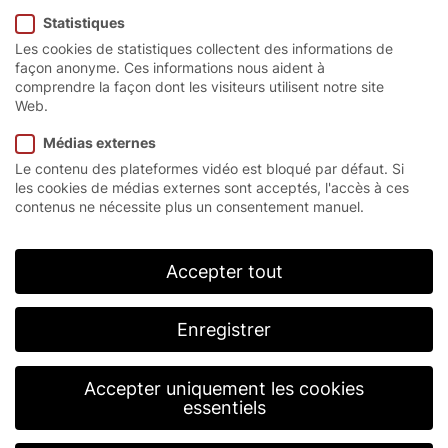
Statistiques
élevées.
Les cookies de statistiques collectent des informations de
façon anonyme. Ces informations nous aident à
comprendre la façon dont les visiteurs utilisent notre site
Web.
Page d’accueil
/
Service après-vente
Médias externes
Le contenu des plateformes vidéo est bloqué par défaut. Si
les cookies de médias externes sont acceptés, l'accès à ces
La vision du
contenus ne nécessite plus un consentement manuel.
service EFAFLEX.
Accepter tout
En tant que leader mondial du marché et de la
technologie, notre ambition est d’améliorer en
permanence notre qualité, nos compétences, notre
Enregistrer
fiabilité et notre rapidité pour répondre aux
exigences de nos clients. Chez EFAFLEX, nous
entretenons des relations basées sur la confiance,
Accepter uniquement les cookies
en visant une réussite orientée vers l’avenir.
essentiels
L’identification et la motivation élevées de tous les
collaborateurs sont le fondement du meilleur service