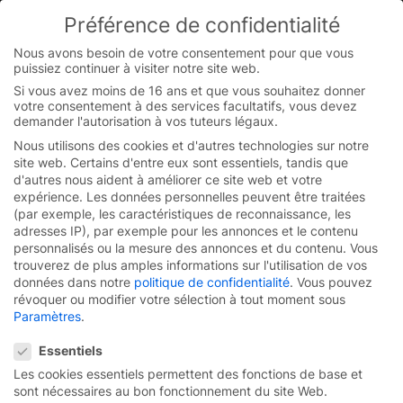
Préférence de confidentialité
You are currently on the French website.
Switch to the English version.
Nous avons besoin de votre consentement pour que vous
puissiez continuer à visiter notre site web.
Continue
Skip
Si vous avez moins de 16 ans et que vous souhaitez donner
to
votre consentement à des services facultatifs, vous devez
content
demander l'autorisation à vos tuteurs légaux.
Nous utilisons des cookies et d'autres technologies sur notre
site web. Certains d'entre eux sont essentiels, tandis que
d'autres nous aident à améliorer ce site web et votre
expérience.
Les données personnelles peuvent être traitées
(par exemple, les caractéristiques de reconnaissance, les
adresses IP), par exemple pour les annonces et le contenu
personnalisés ou la mesure des annonces et du contenu.
Vous
trouverez de plus amples informations sur l'utilisation de vos
données dans notre
politique de confidentialité
.
Vous pouvez
révoquer ou modifier votre sélection à tout moment sous
Paramètres
.
Préférence de confidentialité
Essentiels
Porte rapide à
Les cookies essentiels permettent des fonctions de base et
sont nécessaires au bon fonctionnement du site Web.
enroulement
EFA-SRT®