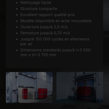
Nettoyage facile
Accepter tout
Enregistrer
Structure compacte
Excellent rapport qualité-prix
Accepter uniquement les cookies essentiels
Modèle disponible en acier inoxydable
Retour
Ouverture jusqu’à 2,0 m/s
Préférence de confidentialité
Fermeture jusqu’à 0,75 m/s
Essentiels (1)
Jusqu’à 150 000 cycles en alternance
par an
Les cookies essentiels permettent des fonctions de base et sont
nécessaires au bon fonctionnement du site Web.
Dimensions standards jusqu’à l=3 500
mm x H=3 750 mm
Afficher les informations du cookie
Sta
Statistiques (2)
Les cookies de statistiques collectent des informations de façon
anonyme. Ces informations nous aident à comprendre la façon dont les
visiteurs utilisent notre site Web.
Afficher les informations du cookie
Méd
Médias externes (3)
Le contenu des plateformes vidéo est bloqué par défaut. Si les cookies