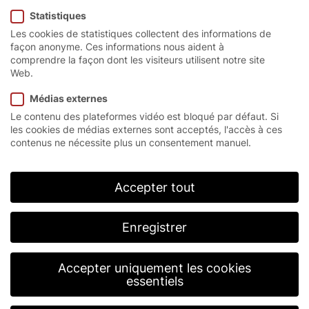
Statistiques
EC
Les cookies de statistiques collectent des informations de
façon anonyme. Ces informations nous aident à
comprendre la façon dont les visiteurs utilisent notre site
Web.
La porte rapide à
Médias externes
Le contenu des plateformes vidéo est bloqué par défaut. Si
enroulement hygiénique
les cookies de médias externes sont acceptés, l'accès à ces
contenus ne nécessite plus un consentement manuel.
L’EFA-SRT® EC a été développée en étroite
collaboration avec l’industrie alimentaire. La porte
Accepter tout
rapide à enroulement hygiénique est la solution
optimale pour tous les passages dans les espaces
intérieures soumis aux exigences les plus strictes en
Enregistrer
matière d’hygiène, par exemple dans le secteur
alimentaire. L’EFA-SRT® EC est la seule porte à
enroulement hygiénique recommandée par la
Accepter uniquement les cookies
Bundesverband der Lebensmittelkontrolleure e. V.
essentiels
(BVLK) pour le secteur alimentaire.