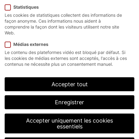
Statistiques
Les cookies de statistiques collectent des informations de
façon anonyme. Ces informations nous aident à
comprendre la façon dont les visiteurs utilisent notre site
Web.
Médias externes
Le contenu des plateformes vidéo est bloqué par défaut. Si
Éducation
les cookies de médias externes sont acceptés, l'accès à ces
contenus ne nécessite plus un consentement manuel.
Télécharger Web (72dpi)
Télécharger Print (300dpi)
Accepter tout
Enregistrer
Accepter uniquement les cookies
essentiels