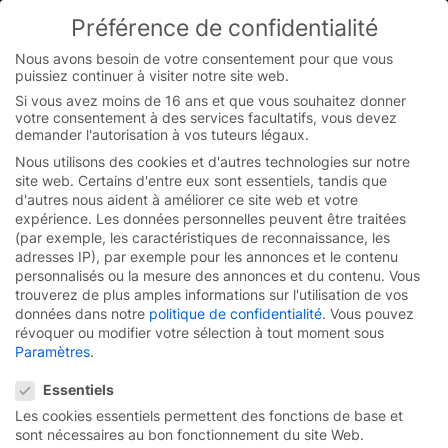
Skip
Préférence de confidentialité
to
You are currently on the French website.
content
Switch to the English version.
Nous avons besoin de votre consentement pour que vous
puissiez continuer à visiter notre site web.
Continue
Si vous avez moins de 16 ans et que vous souhaitez donner
votre consentement à des services facultatifs, vous devez
Page d’accueil
/
Presser
/
Images de presse
/
Images de
demander l'autorisation à vos tuteurs légaux.
presse éducation
Nous utilisons des cookies et d'autres technologies sur notre
site web. Certains d'entre eux sont essentiels, tandis que
d'autres nous aident à améliorer ce site web et votre
Images de presse
expérience.
Les données personnelles peuvent être traitées
(par exemple, les caractéristiques de reconnaissance, les
éducation
adresses IP), par exemple pour les annonces et le contenu
personnalisés ou la mesure des annonces et du contenu.
Vous
trouverez de plus amples informations sur l'utilisation de vos
Nos images et vidéos peuvent être téléchargées ici.
données dans notre
politique de confidentialité
.
Vous pouvez
révoquer ou modifier votre sélection à tout moment sous
Paramètres
.
Préférence de confidentialité
Essentiels
Les cookies essentiels permettent des fonctions de base et
sont nécessaires au bon fonctionnement du site Web.