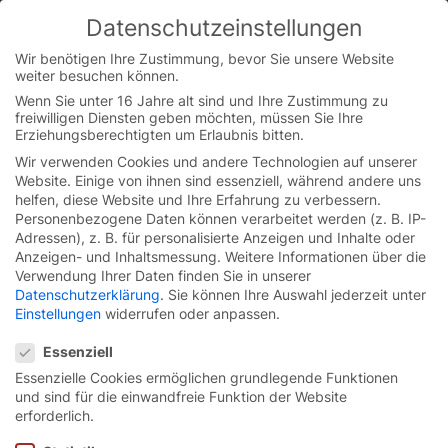
Datenschutzeinstellungen
You are currently on the German website.
Switch to the English version.
Wir benötigen Ihre Zustimmung, bevor Sie unsere Website
weiter besuchen können.
Continue
Skip
Wenn Sie unter 16 Jahre alt sind und Ihre Zustimmung zu
to
freiwilligen Diensten geben möchten, müssen Sie Ihre
Startseite
/
Presse
/
EFAFLEX-Sicherheitstag stärkt
content
Erziehungsberechtigten um Erlaubnis bitten.
Bewusstsein für Sicherung am Tor bei Kunden
Wir verwenden Cookies und andere Technologien auf unserer
Website. Einige von ihnen sind essenziell, während andere uns
helfen, diese Website und Ihre Erfahrung zu verbessern.
Personenbezogene Daten können verarbeitet werden (z. B. IP-
Adressen), z. B. für personalisierte Anzeigen und Inhalte oder
Anzeigen- und Inhaltsmessung.
Weitere Informationen über die
Verwendung Ihrer Daten finden Sie in unserer
Datenschutzerklärung
.
Sie können Ihre Auswahl jederzeit unter
Einstellungen
widerrufen oder anpassen.
Datenschutzeinstellungen
Essenziell
Essenzielle Cookies ermöglichen grundlegende Funktionen
und sind für die einwandfreie Funktion der Website
erforderlich.