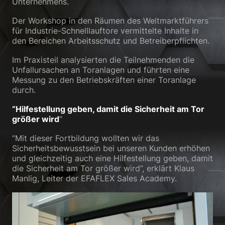
Unternehmens.
Zurück
Der Workshop in den Räumen des Weltmarktführers
Datenschutzeinstellungen
für Industrie-Schnelllauftore vermittelte Inhalte in
Essenziell (1)
den Bereichen Arbeitsschutz und Betreiberpflichten.
Essenzielle Cookies ermöglichen grundlegende Funktionen und sind für
Im Praxisteil analysierten die Teilnehmenden die
die einwandfreie Funktion der Website erforderlich.
Unfallursachen an Toranlagen und führten eine
Cookie-Informationen anzeigen
Messung zu den Betriebskräften einer Toranlage
durch.
Sta
Statistiken (2)
“Hilfestellung geben, damit die Sicherheit am Tor
Statistik Cookies erfassen Informationen anonym. Diese Informationen
größer wird
“
helfen uns zu verstehen, wie unsere Besucher unsere Website nutzen.
Cookie-Informationen anzeigen
“Mit dieser Fortbildung wollten wir das
Sicherheitsbewusstsein bei unseren Kunden erhöhen
Ext
Externe Medien (3)
und gleichzeitig auch eine Hilfestellung geben, damit
die Sicherheit am Tor größer wird”, erklärt Klaus
Inhalte von Videoplattformen und Social-Media-Plattformen werden
Manlig, Leiter der EFAFLEX Sales Academy.
standardmäßig blockiert. Wenn Cookies von externen Medien akzeptiert
werden, bedarf der Zugriff auf diese Inhalte keiner manuellen
Einwilligung mehr.
Cookie-Informationen anzeigen