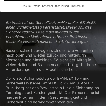
Tor bei Kunden
Cookie-Details
Datenschutzerklärung
Impressum
Datenschutzeinstellungen
Wenn Sie unter 16 Jahre alt sind und Ihre Zustimmung zu
Erstmals hat der Schnelllauftor-Hersteller EFAFLEX
freiwilligen Diensten geben möchten, müssen Sie Ihre
einen Sicherheitstag veranstaltet. Dieser soll das
Erziehungsberechtigten um Erlaubnis bitten.
Sicherheitsbewusstsein bei Kunden durch
Wir verwenden Cookies und andere Technologien auf unserer
verschiedene Maßnahmen erhöhen. Praktische
Website. Einige von ihnen sind essenziell, während andere uns
Beispiele veranschaulichen die Anforderungen.
helfen, diese Website und Ihre Erfahrung zu verbessern.
Personenbezogene Daten können verarbeitet werden (z. B. IP-
Rasend schnell bewegen sich die Tore von unten
Adressen), z. B. für personalisierte Anzeigen und Inhalte oder
nach oben und wieder zurück und mittendrin
Anzeigen- und Inhaltsmessung.
Weitere Informationen über die
Menschen und Maschinen. So sieht der Alltag in
Verwendung Ihrer Daten finden Sie in unserer
vielen Hallen und Branchen aus und sorgt für hohe
Datenschutzerklärung
.
Anforderungen an die Arbeitssicherheit.
Hier finden Sie eine Übersicht über alle verwendeten Cookies.
Sie können Ihre Einwilligung zu ganzen Kategorien geben oder
sich weitere Informationen anzeigen lassen und so nur
Der erste Sicherheitstag der EFAFLEX Tor- und
bestimmte Cookies auswählen.
Sicherheitssysteme GmbH & Co.KG am 3. April in
Bruckberg hat das Bewusstsein für die Sicherung an
Alle akzeptieren
Speichern
Toranlagen bei Kunden gestärkt. Der Firmenname ist
hierbei Programm, denn Geschwindigkeit und
Sicherheit sind Kernkompetenzen des
Nur essenzielle Cookies akzeptieren