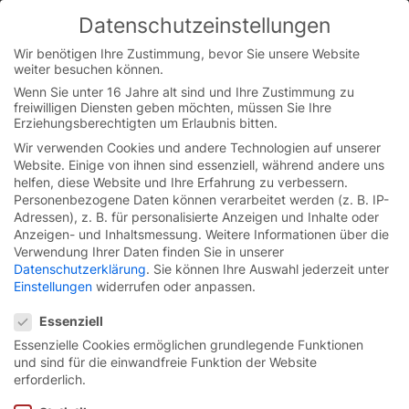
Skip
Datenschutzeinstellungen
to
You are currently on the German website.
content
Switch to the English version.
Wir benötigen Ihre Zustimmung, bevor Sie unsere Website
weiter besuchen können.
Continue
Wenn Sie unter 16 Jahre alt sind und Ihre Zustimmung zu
freiwilligen Diensten geben möchten, müssen Sie Ihre
Startseite
/
Presse
/
Pressebilder
/
Pressebilder Produkte
/
Erziehungsberechtigten um Erlaubnis bitten.
Pressebilder Peripherie und Zubehör
/
Pressebilder
Peripherie und Zubehör Konnektivität
Wir verwenden Cookies und andere Technologien auf unserer
Website. Einige von ihnen sind essenziell, während andere uns
helfen, diese Website und Ihre Erfahrung zu verbessern.
Personenbezogene Daten können verarbeitet werden (z. B. IP-
Pressematerial zum
Adressen), z. B. für personalisierte Anzeigen und Inhalte oder
Anzeigen- und Inhaltsmessung.
Weitere Informationen über die
Download
Verwendung Ihrer Daten finden Sie in unserer
Datenschutzerklärung
.
Sie können Ihre Auswahl jederzeit unter
Einstellungen
widerrufen oder anpassen.
Hier steht Ihnen unser Bild- und Videomaterial als
Datenschutzeinstellungen
Download zur Verfügung.
Essenziell
Essenzielle Cookies ermöglichen grundlegende Funktionen
und sind für die einwandfreie Funktion der Website
erforderlich.