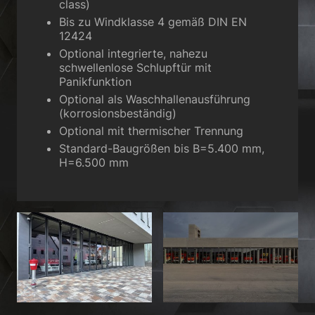
class)
Bis zu Windklasse 4 gemäß DIN EN
Zurück
12424
Datenschutzeinstellungen
Essenziell (1)
Optional integrierte, nahezu
schwellenlose Schlupftür mit
Essenzielle Cookies ermöglichen grundlegende Funktionen und sind für
Panikfunktion
die einwandfreie Funktion der Website erforderlich.
Optional als Waschhallenausführung
Cookie-Informationen anzeigen
(korrosionsbeständig)
Sta
Optional mit thermischer Trennung
Statistiken (2)
Standard-Baugrößen bis B=5.400 mm,
Statistik Cookies erfassen Informationen anonym. Diese Informationen
H=6.500 mm
helfen uns zu verstehen, wie unsere Besucher unsere Website nutzen.
Cookie-Informationen anzeigen
Ext
Externe Medien (3)
Inhalte von Videoplattformen und Social-Media-Plattformen werden
standardmäßig blockiert. Wenn Cookies von externen Medien akzeptiert
werden, bedarf der Zugriff auf diese Inhalte keiner manuellen
Einwilligung mehr.
Cookie-Informationen anzeigen