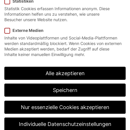
Statistiken
Statistik Cookies erfassen Informationen anonym. Diese
Informationen helfen uns zu verstehen, wie unsere
Energieeffizient,
Besucher unsere Website nutzen.
platzsparend und
Externe Medien
Inhalte von Videoplattformen und Social-Media-Plattformen
nachhaltig.
werden standardmäßig blockiert. Wenn Cookies von externen
Medien akzeptiert werden, bedarf der Zugriff auf diese
Inhalte keiner manuellen Einwilligung mehr.
Das ALP-FT vereint Funktionalität und Ästhetik.
Durch die Modulbauweise ist es reparatur- und
wartungsfreundlich. Zudem lässt sich das Tor
Alle akzeptieren
individuell anpassen, ist für hohe Windlasten
ausgelegt und bietet einen wirkungsvollen
Einbruchschutz.
Speichern
Nur essenzielle Cookies akzeptieren
Individuelle Datenschutzeinstellungen