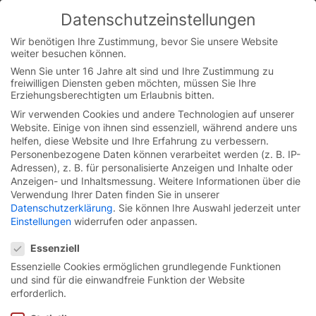
Datenschutzeinstellungen
You are currently on the German website.
Switch to the English version.
Wir benötigen Ihre Zustimmung, bevor Sie unsere Website
weiter besuchen können.
Continue
Skip
Wenn Sie unter 16 Jahre alt sind und Ihre Zustimmung zu
to
freiwilligen Diensten geben möchten, müssen Sie Ihre
content
Erziehungsberechtigten um Erlaubnis bitten.
Wir verwenden Cookies und andere Technologien auf unserer
Website. Einige von ihnen sind essenziell, während andere uns
helfen, diese Website und Ihre Erfahrung zu verbessern.
Personenbezogene Daten können verarbeitet werden (z. B. IP-
Adressen), z. B. für personalisierte Anzeigen und Inhalte oder
Anzeigen- und Inhaltsmessung.
Weitere Informationen über die
Verwendung Ihrer Daten finden Sie in unserer
Datenschutzerklärung
.
Sie können Ihre Auswahl jederzeit unter
Einstellungen
widerrufen oder anpassen.
Datenschutzeinstellungen
Essenziell
Essenzielle Cookies ermöglichen grundlegende Funktionen
und sind für die einwandfreie Funktion der Website
Falttor
ALP-FT.
erforderlich.