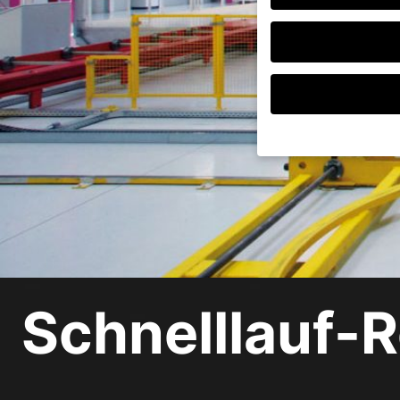
Wenn Sie unter 16 Jah
Erziehungsberechtigte
Wir verwenden Cookies
andere uns helfen, di
verarbeitet werden (z.
Inhaltsmessung.
Weite
Datenschutzerklärung
Schnelllauf-R
Hier finden Sie eine 
geben oder sich weite
Alle akzeptieren
Datenschutzeinstellu