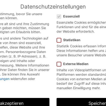
Datenschutzeinstellungen
 the German website.
English
Con
Datenschutzeinstellungen
version.
stimmung, bevor Sie unsere
Essenziell
hen können.
Essenzielle Cookies ermöglich
re alt sind und Ihre Zustimmung
Funktionen und sind für die ein
ten geben möchten, müssen Sie
der Website erforderlich.
tigten um Erlaubnis bitten.
s und andere Technologien auf
Statistiken
e von ihnen sind essenziell,
Statistik Cookies erfassen Info
lfen, diese Website und Ihre
Diese Informationen helfen uns 
rn.
Personenbezogene Daten
unsere Besucher unsere Websit
den (z. B. IP-Adressen), z. B.
zeigen und Inhalte oder
Externe Medien
smessung.
Weitere Informationen
hrer Daten finden Sie in unserer
Inhalte von Videoplattformen u
.
Sie können Ihre Auswahl
Plattformen werden standardmä
llungen
widerrufen oder
Cookies von externen Medien a
bedarf der Zugriff auf diese Inh
manuellen Einwilligung mehr.
 akzeptieren
Speiche