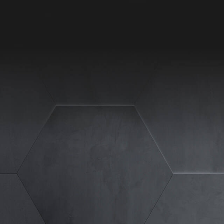
site erforderlich.
Statistiken
ere Besucher unsere
Externe Medien
ies von externen
chutzerklärung
Impressum