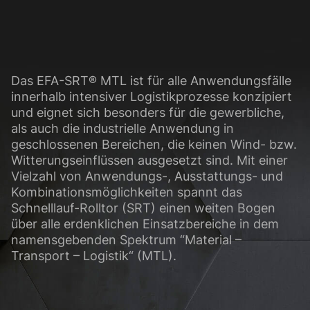
glichen grundlegende Funktionen und sind für die einwandfreie Funktion der Web
Cookie-Informationen anzeigen
Das EFA-SRT® MTL ist für alle Anwendungsfälle
innerhalb intensiver Logistikprozesse konzipiert
sen Informationen anonym. Diese Informationen helfen uns zu verstehen, wie uns
und eignet sich besonders für die gewerbliche,
als auch die industrielle Anwendung in
Cookie-Informationen anzeigen
geschlossenen Bereichen, die keinen Wind- bzw.
Witterungseinflüssen ausgesetzt sind. Mit einer
(3)
Vielzahl von Anwendungs-, Ausstattungs- und
ormen und Social-Media-Plattformen werden standardmäßig blockiert. Wenn Cook
Kombinationsmöglichkeiten spannt das
, bedarf der Zugriff auf diese Inhalte keiner manuellen Einwilligung mehr.
Schnelllauf-Rolltor (SRT) einen weiten Bogen
Cookie-Informationen anzeigen
über alle erdenklichen Einsatzbereiche in dem
namensgebenden Spektrum “Material –
Datens
Transport – Logistik“ (MTL).