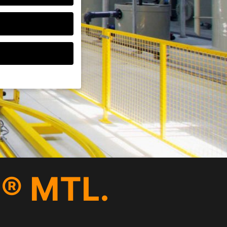
ten, müssen Sie Ihre
d essenziell, während
ten können
r Anzeigen- und
rer
® MTL.
g zu ganzen Kategorien
wählen.
Zurück