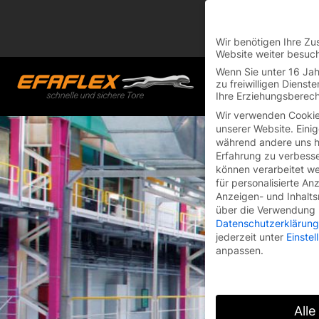
You are currently on
Switch to the English 
Wir benötigen Ihre Zu
Website weiter besuc
Skip
Wenn Sie unter 16 Jah
to
zu freiwilligen Diens
Ihre Erziehungsberech
content
Wir verwenden Cookie
unserer Website. Einig
während andere uns he
Erfahrung zu verbesse
können verarbeitet wer
für personalisierte An
Anzeigen- und Inhalt
über die Verwendung I
Datenschutzerklärung
jederzeit unter
Einste
anpassen.
Alle