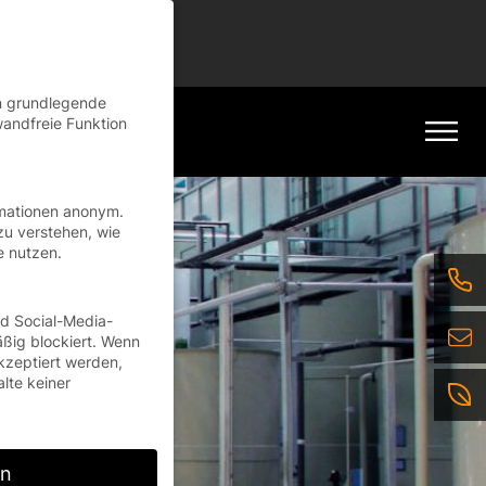
tinue
en grundlegende
wandfreie Funktion
rmationen anonym.
zu verstehen, wie
e nutzen.
nd Social-Media-
ßig blockiert. Wenn
kzeptiert werden,
alte keiner
rn