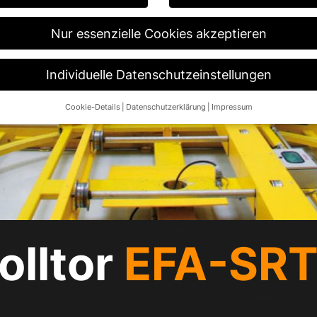
Nur essenzielle Cookies akzeptieren
Individuelle Datenschutzeinstellungen
Cookie-Details
Datenschutzerklärung
Impressum
Datenschutzeinstellungen
re alt sind und Ihre Zustimmung zu freiwilligen Diensten geben möch
n um Erlaubnis bitten.
 und andere Technologien auf unserer Website. Einige von ihnen sin
ese Website und Ihre Erfahrung zu verbessern.
Personenbezogene Da
 B. IP-Adressen), z. B. für personalisierte Anzeigen und Inhalte ode
re Informationen über die Verwendung Ihrer Daten finden Sie in unse
.
olltor
EFA-SRT
Übersicht über alle verwendeten Cookies. Sie können Ihre Einwilligun
re Informationen anzeigen lassen und so nur bestimmte Cookies aus
Speichern
Nur essenzielle Cookies akzeptieren
ngen