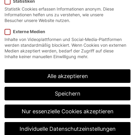
Statistiken
Geprüften Berufsspezialisten für
Statistik Cookies erfassen Informationen anonym. Diese
fremdsprachige Kommunikation
Informationen helfen uns zu verstehen, wie unsere
Besucher unsere Website nutzen.
(m/w/d) – Bruckberg
Externe Medien
Tätigkeitsbereiche:
Einsatz und Tätigkeiten in
Inhalte von Videoplattformen und Social-Media-Plattformen
verschiedenen Abteilungen, wie Speditionsaufträge
werden standardmäßig blockiert. Wenn Cookies von externen
erfassen im Versand, Angebots- und
Medien akzeptiert werden, bedarf der Zugriff auf diese
Auftragsbearbeitung im Vertrieb, Anliegen von
Inhalte keiner manuellen Einwilligung mehr.
Kunden bearbeiten im Kundendienst, Rechnungen
buchen im Rechnungswesen, Bestellungen anlegen
und bearbeiten im Einkauf, Telefonzentrale am
Alle akzeptieren
Empfang, Englische Korrespondenz und
Übersetzungsarbeiten
Speichern
Erforderlicher Abschluss:
Abitur, Fachabitur oder
Mittlere Reife
Nur essenzielle Cookies akzeptieren
Das solltest Du mitbringen
: Teamfähigkeit, gute
Englischkenntnisse, IT-Kenntnisse (Word, Excel,
PowerPoint), Eigeninitiative, Arbeitsbereitschaft
Individuelle Datenschutzeinstellungen
Ausbildungsdauer:
2,5 Jahre im Dualen System,