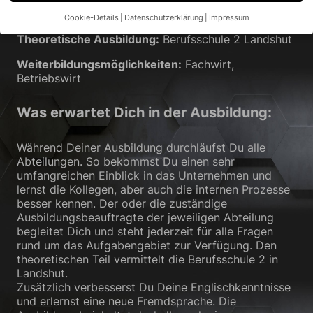
Beginn 2027!
Cookie-Details
Datenschutzerklärung
Impressum
Datenschutzeinstellungen
Theoretische Ausbildung:
Berufsschule 2 Landshut
Wenn Sie unter 16 Jahre alt sind und Ihre Zustimmung zu
Weiterbildungsmöglichkeiten:
Fachwirt,
freiwilligen Diensten geben möchten, müssen Sie Ihre
Betriebswirt
Erziehungsberechtigten um Erlaubnis bitten.
Wir verwenden Cookies und andere Technologien auf unserer
Was erwartet Dich in der Ausbildung:
Website. Einige von ihnen sind essenziell, während andere uns
helfen, diese Website und Ihre Erfahrung zu verbessern.
Personenbezogene Daten können verarbeitet werden (z. B. IP-
Während Deiner Ausbildung durchläufst Du alle
Adressen), z. B. für personalisierte Anzeigen und Inhalte oder
Abteilungen. So bekommst Du einen sehr
Anzeigen- und Inhaltsmessung.
Weitere Informationen über die
umfangreichen Einblick in das Unternehmen und
Verwendung Ihrer Daten finden Sie in unserer
lernst die Kollegen, aber auch die internen Prozesse
Datenschutzerklärung
.
besser kennen. Der oder die zuständige
Hier finden Sie eine Übersicht über alle verwendeten Cookies.
Sie können Ihre Einwilligung zu ganzen Kategorien geben oder
Ausbildungsbeauftragte der jeweiligen Abteilung
sich weitere Informationen anzeigen lassen und so nur
begleitet Dich und steht jederzeit für alle Fragen
bestimmte Cookies auswählen.
rund um das Aufgabengebiet zur Verfügung. Den
theoretischen Teil vermittelt die Berufsschule 2 in
Alle akzeptieren
Speichern
Landshut.
Zusätzlich verbesserst Du Deine Englischkenntnisse
und erlernst eine neue Fremdsprache. Die
Nur essenzielle Cookies akzeptieren