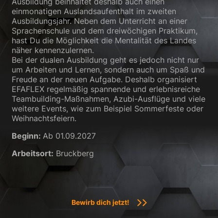
Ausbildung beinhaltet deshalb auch einen
einmonatigen Auslandsaufenthalt im zweiten
Zurück
Ausbildungsjahr. Neben dem Unterricht an einer
Datenschutzeinstellungen
Sprachenschule und dem dreiwöchigen Praktikum,
Essenziell (1)
hast Du die Möglichkeit die Mentalität des Landes
näher kennenzulernen.
Essenzielle Cookies ermöglichen grundlegende Funktionen und sind für
die einwandfreie Funktion der Website erforderlich.
Bei der dualen Ausbildung geht es jedoch nicht nur
um Arbeiten und Lernen, sondern auch um Spaß und
Cookie-Informationen anzeigen
Freude an der neuen Aufgabe. Deshalb organisiert
EFAFLEX regelmäßig spannende und erlebnisreiche
Sta
Statistiken (2)
Teambuilding-Maßnahmen, Azubi-Ausflüge und viele
weitere Events, wie zum Beispiel Sommerfeste oder
Statistik Cookies erfassen Informationen anonym. Diese Informationen
helfen uns zu verstehen, wie unsere Besucher unsere Website nutzen.
Weihnachtsfeiern.
Cookie-Informationen anzeigen
Beginn:
Ab 01.09.2027
Ext
Externe Medien (3)
Arbeitsort:
Bruckberg
Inhalte von Videoplattformen und Social-Media-Plattformen werden
standardmäßig blockiert. Wenn Cookies von externen Medien akzeptiert
werden, bedarf der Zugriff auf diese Inhalte keiner manuellen
Einwilligung mehr.
Bewirb dich jetzt!
Cookie-Informationen anzeigen