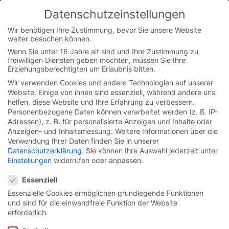
Datenschutzeinstellungen
You are currently on the German website.
Switch to the English version.
Wir benötigen Ihre Zustimmung, bevor Sie unsere Website
weiter besuchen können.
Continue
Skip
Wenn Sie unter 16 Jahre alt sind und Ihre Zustimmung zu
to
freiwilligen Diensten geben möchten, müssen Sie Ihre
content
Erziehungsberechtigten um Erlaubnis bitten.
Wir verwenden Cookies und andere Technologien auf unserer
Website. Einige von ihnen sind essenziell, während andere uns
helfen, diese Website und Ihre Erfahrung zu verbessern.
Personenbezogene Daten können verarbeitet werden (z. B. IP-
Werde Teil
unseres Teams
und
Adressen), z. B. für personalisierte Anzeigen und Inhalte oder
erfülle Dir deinen beruflichen
Anzeigen- und Inhaltsmessung.
Weitere Informationen über die
Verwendung Ihrer Daten finden Sie in unserer
Traum.
Datenschutzerklärung
.
Sie können Ihre Auswahl jederzeit unter
Einstellungen
widerrufen oder anpassen.
Datenschutzeinstellungen
Essenziell
Essenzielle Cookies ermöglichen grundlegende Funktionen
Ausbildung zum
und sind für die einwandfreie Funktion der Website
Industriekaufmann mit
erforderlich.
zusätzlichem Abschluss zum