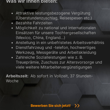
Was wir Ihnen bieten:
Zurück
Attraktive leistungsbezogene Vergütung
Datenschutzeinstellungen
Essenziell (1)
(Überstundenzuschlag, Reisespesen etc.)
Bezahlte Fahrzeiten
Essenzielle Cookies ermöglichen grundlegende Funktionen und sind für
Möglichkeit zu national und internationalen
die einwandfreie Funktion der Website erforderlich.
Einsätzen für unsere Tochtergesellschaften
Cookie-Informationen anzeigen
(Mexico, China, England…)
Anstellung in ein unbefristetes Arbeitsverhältnis
Sta
Statistiken (2)
Dienstfahrzeug und -telefon, hochwertiges
Werkzeug, Messgeräte und Arbeitskleidung
Statistik Cookies erfassen Informationen anonym. Diese Informationen
Zahlreiche Sozialleistungen wie z. B.
helfen uns zu verstehen, wie unsere Besucher unsere Website nutzen.
Treueprämie, Zuschuss zur Altersvorsorge und
Cookie-Informationen anzeigen
viele weitere Mitarbeitervergünstigungen
Ext
Externe Medien (3)
Arbeitszeit:
Ab sofort in Vollzeit, 37 Stunden-
Woche
Inhalte von Videoplattformen und Social-Media-Plattformen werden
standardmäßig blockiert. Wenn Cookies von externen Medien akzeptiert
werden, bedarf der Zugriff auf diese Inhalte keiner manuellen
Einwilligung mehr.
Cookie-Informationen anzeigen
Bewerben Sie sich jetzt!