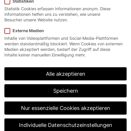
Statistiken
Bundesweit
Statistik Cookies erfassen Informationen anonym. Diese
Informationen helfen uns zu verstehen, wie unsere
Starte Deine Karriere bei EFAFLEX und unterstütze
Besucher unsere Website nutzen.
uns als wichtiger Teil im Bereich Kundenservice.
Deutschlandweit tragen unsere Bauleiter und
Externe Medien
Systemspezialisten zum Erfolg des
Inhalte von Videoplattformen und Social-Media-Plattformen
Weltmarktführer für Schnelllauf-Industrietore bei!
werden standardmäßig blockiert. Wenn Cookies von externen
Medien akzeptiert werden, bedarf der Zugriff auf diese
Inhalte keiner manuellen Einwilligung mehr.
So spannend ist Ihr Job:
Montage und Inbetriebnahme von EFAFLEX-
Alle akzeptieren
Schnelllauftoren
Service- und Wartungsarbeiten an industriellen
Toranlagen
Speichern
Stufenweise und intensive Einarbeitung vom
Junior Servicetechniker zum Bauleiter oder
Systemspezialist
Nur essenzielle Cookies akzeptieren
Bauleiter:
Selbstständiges führen mehrerer
Montageteams auf der Baustelle sowie
Individuelle Datenschutzeinstellungen
Unterstützung der Montageleitung bei der Planung