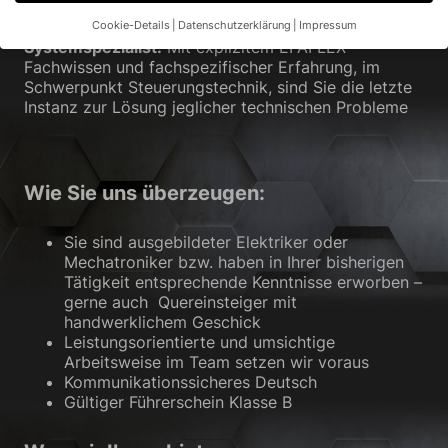
und Koordination
Cookie-Details
Datenschutzerklärung
Impressum
Datenschutzeinstellungen
Systemspezialist:
Mit explizitem EFAFLEX
Fachwissen und fachspezifischer Erfahrung, im
Wenn Sie unter 16 Jahre alt sind und Ihre Zustimmung zu
Schwerpunkt Steuerungstechnik, sind Sie die letzte
freiwilligen Diensten geben möchten, müssen Sie Ihre
Instanz zur Lösung jeglicher technischen Probleme
Erziehungsberechtigten um Erlaubnis bitten.
Wir verwenden Cookies und andere Technologien auf unserer
Website. Einige von ihnen sind essenziell, während andere uns
helfen, diese Website und Ihre Erfahrung zu verbessern.
Wie Sie uns überzeugen:
Personenbezogene Daten können verarbeitet werden (z. B. IP-
Adressen), z. B. für personalisierte Anzeigen und Inhalte oder
Anzeigen- und Inhaltsmessung.
Weitere Informationen über die
Sie sind ausgebildeter Elektriker oder
Verwendung Ihrer Daten finden Sie in unserer
Mechatroniker bzw. haben in Ihrer bisherigen
Datenschutzerklärung
.
Tätigkeit entsprechende Kenntnisse erworben –
Hier finden Sie eine Übersicht über alle verwendeten Cookies.
gerne auch Quereinsteiger mit
Sie können Ihre Einwilligung zu ganzen Kategorien geben oder
handwerklichem Geschick
sich weitere Informationen anzeigen lassen und so nur
Leistungsorientierte und umsichtige
bestimmte Cookies auswählen.
Arbeitsweise im Team setzen wir voraus
Kommunikationssicheres Deutsch
Alle akzeptieren
Speichern
Gültiger Führerschein Klasse B
Nur essenzielle Cookies akzeptieren