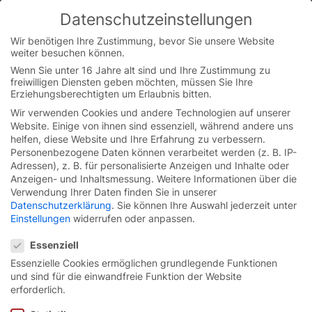
Datenschutzeinstellungen
You are currently on the German website.
Switch to the English version.
Wir benötigen Ihre Zustimmung, bevor Sie unsere Website
weiter besuchen können.
Continue
Skip
Wenn Sie unter 16 Jahre alt sind und Ihre Zustimmung zu
to
freiwilligen Diensten geben möchten, müssen Sie Ihre
content
Erziehungsberechtigten um Erlaubnis bitten.
Wir verwenden Cookies und andere Technologien auf unserer
Website. Einige von ihnen sind essenziell, während andere uns
helfen, diese Website und Ihre Erfahrung zu verbessern.
Personenbezogene Daten können verarbeitet werden (z. B. IP-
Werden Sie Teil
unseres Teams
Adressen), z. B. für personalisierte Anzeigen und Inhalte oder
und
Anzeigen- und Inhaltsmessung.
Weitere Informationen über die
Verwendung Ihrer Daten finden Sie in unserer
erfüllen Sie sich Ihren beruflichen
Datenschutzerklärung
.
Sie können Ihre Auswahl jederzeit unter
Traum.
Einstellungen
widerrufen oder anpassen.
Datenschutzeinstellungen
Essenziell
Essenzielle Cookies ermöglichen grundlegende Funktionen
und sind für die einwandfreie Funktion der Website
Bauleiter / Systemspezialist für
erforderlich.
Industrietore (m/w/d) –