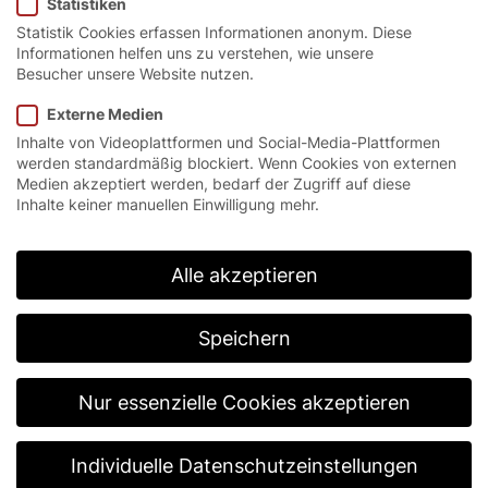
Statistiken
Datenschutzerklärung von YouTube.
Mehr erfahren
Statistik Cookies erfassen Informationen anonym. Diese
Informationen helfen uns zu verstehen, wie unsere
Video laden
Besucher unsere Website nutzen.
YouTube immer entsperren
Externe Medien
Inhalte von Videoplattformen und Social-Media-Plattformen
werden standardmäßig blockiert. Wenn Cookies von externen
Medien akzeptiert werden, bedarf der Zugriff auf diese
Servicetechniker bei
Inhalte keiner manuellen Einwilligung mehr.
EFAFLEX
Alle akzeptieren
Video ansehen
Speichern
Nur essenzielle Cookies akzeptieren
Servicetechniker für Industrietore
(m/w/d) – Rhein-Main
Individuelle Datenschutzeinstellungen