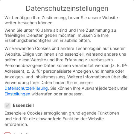
Datenschutzeinstellungen
You are currently on the German website.
Switch to the English version.
Wir benötigen Ihre Zustimmung, bevor Sie unsere Website
weiter besuchen können.
Continue
Skip
Wenn Sie unter 16 Jahre alt sind und Ihre Zustimmung zu
to
freiwilligen Diensten geben möchten, müssen Sie Ihre
content
Erziehungsberechtigten um Erlaubnis bitten.
Wir verwenden Cookies und andere Technologien auf unserer
Website. Einige von ihnen sind essenziell, während andere uns
helfen, diese Website und Ihre Erfahrung zu verbessern.
Personenbezogene Daten können verarbeitet werden (z. B. IP-
Werden Sie Teil
unseres Teams
Adressen), z. B. für personalisierte Anzeigen und Inhalte oder
und
Anzeigen- und Inhaltsmessung.
Weitere Informationen über die
Verwendung Ihrer Daten finden Sie in unserer
erfüllen Sie sich Ihren beruflichen
Datenschutzerklärung
.
Sie können Ihre Auswahl jederzeit unter
Traum.
Einstellungen
widerrufen oder anpassen.
Datenschutzeinstellungen
Essenziell
Essenzielle Cookies ermöglichen grundlegende Funktionen
und sind für die einwandfreie Funktion der Website
erforderlich.
Mit dem Laden des Videos akzeptieren Sie die