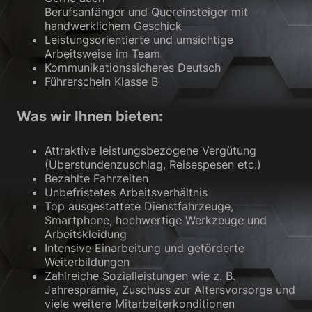
Berufsanfänger und Quereinsteiger mit
Zurück
handwerklichem Geschick
Datenschutzeinstellungen
Leistungsorientierte und umsichtige
Essenziell (1)
Arbeitsweise im Team
Kommunikationssicheres Deutsch
Essenzielle Cookies ermöglichen grundlegende Funktionen und sind für
Führerschein Klasse B
die einwandfreie Funktion der Website erforderlich.
Cookie-Informationen anzeigen
Was wir Ihnen bieten:
Sta
Statistiken (2)
Attraktive leistungsbezogene Vergütung
Statistik Cookies erfassen Informationen anonym. Diese Informationen
(Überstundenzuschlag, Reisespesen etc.)
helfen uns zu verstehen, wie unsere Besucher unsere Website nutzen.
Bezahlte Fahrzeiten
Cookie-Informationen anzeigen
Unbefristetes Arbeitsverhältnis
Top ausgestattete Dienstfahrzeuge,
Ext
Externe Medien (3)
Smartphone, hochwertige Werkzeuge und
Arbeitskleidung
Inhalte von Videoplattformen und Social-Media-Plattformen werden
Intensive Einarbeitung und geförderte
standardmäßig blockiert. Wenn Cookies von externen Medien akzeptiert
Weiterbildungen
werden, bedarf der Zugriff auf diese Inhalte keiner manuellen
Zahlreiche Sozialleistungen wie z. B.
Einwilligung mehr.
Jahresprämie, Zuschuss zur Altersvorsorge und
Cookie-Informationen anzeigen
viele weitere Mitarbeiterkonditionen