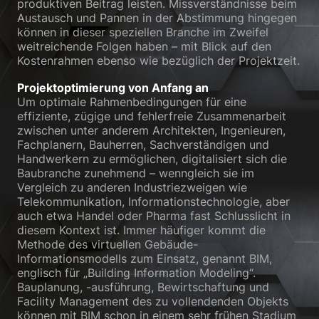
produktiven Beitrag leisten. Missverständnisse beim
Austausch und Pannen in der Abstimmung hingegen
Zurück
können in dieser speziellen Branche im Zweifel
Datenschutzeinstellungen
weitreichende Folgen haben – mit Blick auf den
Essenziell (1)
Kostenrahmen ebenso wie bezüglich der Projektzeit.
Essenzielle Cookies ermöglichen grundlegende Funktionen und sind für
die einwandfreie Funktion der Website erforderlich.
Projektoptimierung von Anfang an
Um optimale Rahmenbedingungen für eine
Cookie-Informationen anzeigen
effiziente, zügige und fehlerfreie Zusammenarbeit
zwischen unter anderem Architekten, Ingenieuren,
Sta
Statistiken (2)
Fachplanern, Bauherren, Sachverständigen und
Handwerkern zu ermöglichen, digitalisiert sich die
Statistik Cookies erfassen Informationen anonym. Diese Informationen
helfen uns zu verstehen, wie unsere Besucher unsere Website nutzen.
Baubranche zunehmend – wenngleich sie im
Vergleich zu anderen Industriezweigen wie
Cookie-Informationen anzeigen
Telekommunikation, Informationstechnologie, aber
auch etwa Handel oder Pharma fast Schlusslicht in
Ext
Externe Medien (3)
diesem Kontext ist. Immer häufiger kommt die
Methode des virtuellen Gebäude-
Inhalte von Videoplattformen und Social-Media-Plattformen werden
standardmäßig blockiert. Wenn Cookies von externen Medien akzeptiert
Informationsmodells zum Einsatz, genannt BIM,
werden, bedarf der Zugriff auf diese Inhalte keiner manuellen
englisch für „Building Information Modeling“.
Einwilligung mehr.
Bauplanung, -ausführung, Bewirtschaftung und
Facility Management des zu vollendenden Objekts
Cookie-Informationen anzeigen
können mit BIM schon in einem sehr frühen Stadium