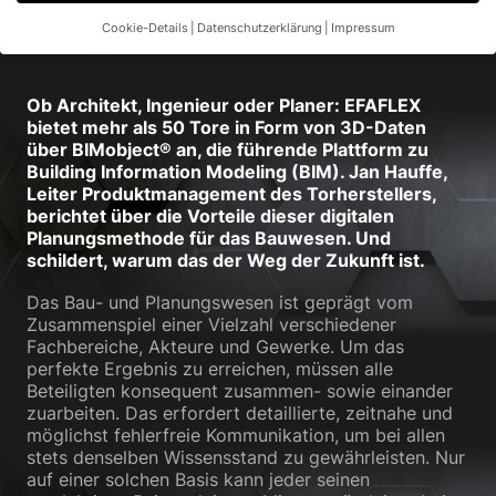
Raum
Cookie-Details
Datenschutzerklärung
Impressum
Datenschutzeinstellungen
Wenn Sie unter 16 Jahre alt sind und Ihre Zustimmung zu
Ob Architekt, Ingenieur oder Planer: EFAFLEX
freiwilligen Diensten geben möchten, müssen Sie Ihre
bietet mehr als 50 Tore in Form von 3D-Daten
Erziehungsberechtigten um Erlaubnis bitten.
über BIMobject® an, die führende Plattform zu
Wir verwenden Cookies und andere Technologien auf unserer
Building Information Modeling (BIM). Jan Hauffe,
Website. Einige von ihnen sind essenziell, während andere uns
Leiter Produktmanagement des Torherstellers,
helfen, diese Website und Ihre Erfahrung zu verbessern.
berichtet über die Vorteile dieser digitalen
Personenbezogene Daten können verarbeitet werden (z. B. IP-
Planungsmethode für das Bauwesen. Und
Adressen), z. B. für personalisierte Anzeigen und Inhalte oder
schildert, warum das der Weg der Zukunft ist.
Anzeigen- und Inhaltsmessung.
Weitere Informationen über die
Verwendung Ihrer Daten finden Sie in unserer
Das Bau- und Planungswesen ist geprägt vom
Datenschutzerklärung
.
Zusammenspiel einer Vielzahl verschiedener
Hier finden Sie eine Übersicht über alle verwendeten Cookies.
Sie können Ihre Einwilligung zu ganzen Kategorien geben oder
Fachbereiche, Akteure und Gewerke. Um das
sich weitere Informationen anzeigen lassen und so nur
perfekte Ergebnis zu erreichen, müssen alle
bestimmte Cookies auswählen.
Beteiligten konsequent zusammen- sowie einander
zuarbeiten. Das erfordert detaillierte, zeitnahe und
Alle akzeptieren
Speichern
möglichst fehlerfreie Kommunikation, um bei allen
stets denselben Wissensstand zu gewährleisten. Nur
auf einer solchen Basis kann jeder seinen
Nur essenzielle Cookies akzeptieren