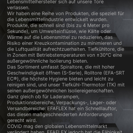
Lebensmittelhersteller sich auf unsere Tore
verlassen.
Wir haben eine Reihe von Produkten, die speziell für
die Lebensmittelindustrie entwickelt wurden.
Produkte, die schnell sind (bis zu 4 Meter pro
Sekunde), um Umwelteinflüsse, wie Kälte oder
Wärme auf die Lebensmittel zu reduzieren, das
Risiko einer Kreuzkontamination zu minimieren und
die Luftqualität aufrechtzuerhalten. Tiefkühltore, die
in Zonen mit Betriebstemperaturen von ±30°C eine
außergewöhnliche Isolierung bieten.
Das Sortiment umfasst Spiraltore, die mit hoher
Geschwindigkeit öffnen (S-Serie), Rolltore (EFA-SRT
EC®), die höchste Hygiene bieten und leicht zu
reinigen sind, und unser Tiefkühl-Thermotor (TK) mit
seinen außergewöhnlichen Isoliereigenschaften.
Ganz gleich ob für Laderampen,
Produktionsbereiche, Verpackungs-, Lager- oder
Versandbereiche: EFAFLEX hat ein Schnelllauftor,
das diesen maßgeschneiderten Anforderungen
gerecht wird.
COVID mag den globalen Lebensmittelmarkt
verändert haben. EFAFLEX jedoch hat die Fähigkeit