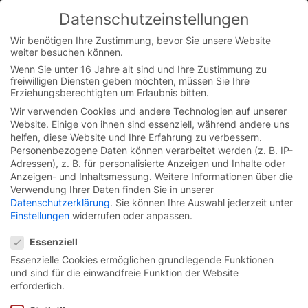
Datenschutzeinstellungen
You are currently on the German website.
Switch to the English version.
Wir benötigen Ihre Zustimmung, bevor Sie unsere Website
weiter besuchen können.
Continue
Skip
Wenn Sie unter 16 Jahre alt sind und Ihre Zustimmung zu
to
freiwilligen Diensten geben möchten, müssen Sie Ihre
Startseite
/
Blog
/
Die Entscheidung für das passende Tor
content
Erziehungsberechtigten um Erlaubnis bitten.
fällt im virtuellen Raum
Wir verwenden Cookies und andere Technologien auf unserer
Website. Einige von ihnen sind essenziell, während andere uns
helfen, diese Website und Ihre Erfahrung zu verbessern.
Personenbezogene Daten können verarbeitet werden (z. B. IP-
Adressen), z. B. für personalisierte Anzeigen und Inhalte oder
Anzeigen- und Inhaltsmessung.
Weitere Informationen über die
Verwendung Ihrer Daten finden Sie in unserer
Datenschutzerklärung
.
Sie können Ihre Auswahl jederzeit unter
Einstellungen
widerrufen oder anpassen.
Datenschutzeinstellungen
Essenziell
Essenzielle Cookies ermöglichen grundlegende Funktionen
und sind für die einwandfreie Funktion der Website
erforderlich.