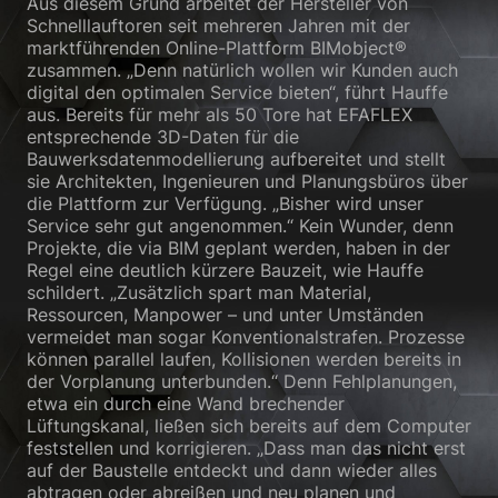
Aus diesem Grund arbeitet der Hersteller von
Schnelllauftoren seit mehreren Jahren mit der
marktführenden Online-Plattform BIMobject®
zusammen. „Denn natürlich wollen wir Kunden auch
digital den optimalen Service bieten“, führt Hauffe
aus. Bereits für mehr als 50 Tore hat EFAFLEX
entsprechende 3D-Daten für die
Bauwerksdatenmodellierung aufbereitet und stellt
sie Architekten, Ingenieuren und Planungsbüros über
die Plattform zur Verfügung. „Bisher wird unser
Service sehr gut angenommen.“ Kein Wunder, denn
Projekte, die via BIM geplant werden, haben in der
Regel eine deutlich kürzere Bauzeit, wie Hauffe
schildert. „Zusätzlich spart man Material,
Ressourcen, Manpower – und unter Umständen
vermeidet man sogar Konventionalstrafen. Prozesse
können parallel laufen, Kollisionen werden bereits in
der Vorplanung unterbunden.“ Denn Fehlplanungen,
etwa ein durch eine Wand brechender
Lüftungskanal, ließen sich bereits auf dem Computer
feststellen und korrigieren. „Dass man das nicht erst
auf der Baustelle entdeckt und dann wieder alles
abtragen oder abreißen und neu planen und