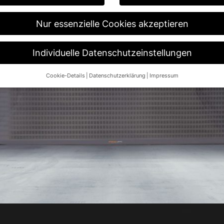
Nur essenzielle Cookies akzeptieren
Individuelle Datenschutzeinstellungen
Cookie-Details
Datenschutzerklärung
Impressum
Datenschutzeinstellungen
re alt sind und Ihre Zustimmung zu freiwilligen Diensten geben möch
n um Erlaubnis bitten.
 und andere Technologien auf unserer Website. Einige von ihnen sin
ese Website und Ihre Erfahrung zu verbessern.
Personenbezogene Da
 B. IP-Adressen), z. B. für personalisierte Anzeigen und Inhalte ode
re Informationen über die Verwendung Ihrer Daten finden Sie in unse
.
Übersicht über alle verwendeten Cookies. Sie können Ihre Einwilligun
re Informationen anzeigen lassen und so nur bestimmte Cookies aus
Speichern
Nur essenzielle Cookies akzeptieren
ngen