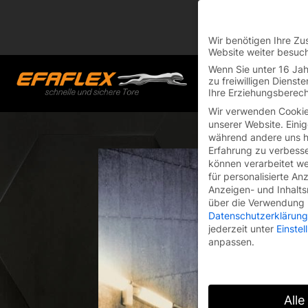
You are currently on
Switch to the English 
Wir benötigen Ihre Zu
Website weiter besuc
Skip
Wenn Sie unter 16 Jah
to
zu freiwilligen Diens
Startseite
/
Blog
/
Problemlos Parken in Fernost: Parksystemtore
Ihre Erziehungsberech
content
Wir verwenden Cookie
unserer Website. Einig
während andere uns he
Erfahrung zu verbesse
können verarbeitet wer
für personalisierte An
Anzeigen- und Inhalt
über die Verwendung I
Datenschutzerklärung
jederzeit unter
Einste
anpassen.
Alle