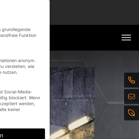
tinue
en grundlegende
wandfreie Funktion
rmationen anonym.
zu verstehen, wie
e nutzen.
nd Social-Media-
ßig blockiert. Wenn
kzeptiert werden,
alte keiner
rn