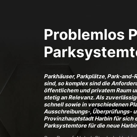
Essenziell (1)
Essenzielle Cookies ermö
Problemlos P
Statistiken (2)
Statistik Cookies erfas
Parksystemt
Website nutzen.
Externe Medien 
Parkhäuser, Parkplätze, Park-and-R
Inhalte von Videoplattf
sind, so komplex sind die Anforde
Medien akzeptiert werden
öffentlichem und privatem Raum u
stetig an Relevanz. Als zuverlässi
schnell sowie in verschiedenen Pl
Ausschreibungs-, Überprüfungs- u
Provinzhauptstadt Harbin für sich e
Parksystemtore für die neue Harbi