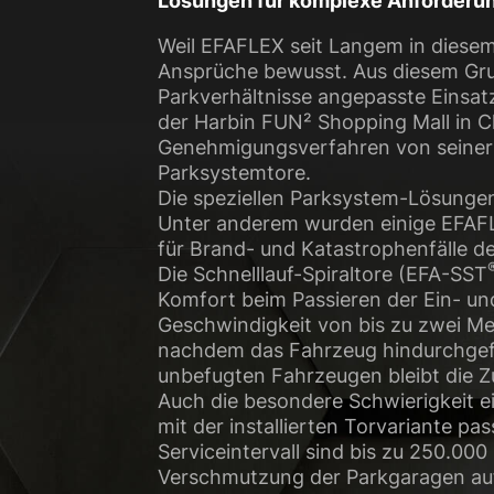
Lösungen für komplexe Anforderun
Weil EFAFLEX seit Langem in diesem 
Ansprüche bewusst. Aus diesem Grund
Parkverhältnisse angepasste Einsat
der Harbin FUN² Shopping Mall in 
Genehmigungsverfahren von seiner Ex
Parksystemtore.
Die speziellen Parksystem-Lösungen
Unter anderem wurden einige EFAFL
für Brand- und Katastrophenfälle d
Die Schnelllauf-Spiraltore (EFA-SST
Komfort beim Passieren der Ein- un
Geschwindigkeit von bis zu zwei Me
nachdem das Fahrzeug hindurchgefa
unbefugten Fahrzeugen bleibt die Z
Auch die besondere Schwierigkeit e
mit der installierten Torvariante p
Serviceintervall sind bis zu 250.0
Verschmutzung der Parkgaragen auf 