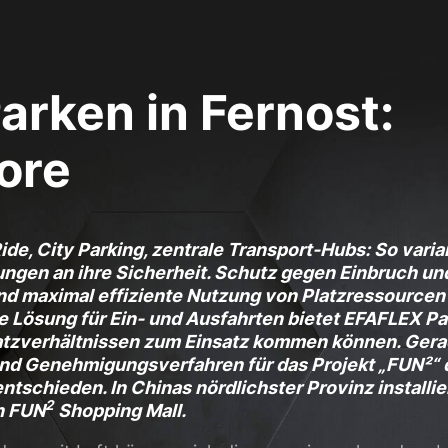
glichen grundlegende Funktionen und sind für die einwandfreie Funktion der Web
Cookie-Informationen anzeigen
arken in Fernost:
sen Informationen anonym. Diese Informationen helfen uns zu verstehen, wie uns
ore
Cookie-Informationen anzeigen
(3)
ide, City Parking, zentrale Transport-Hubs: So var
ormen und Social-Media-Plattformen werden standardmäßig blockiert. Wenn Cook
rungen an ihre Sicherheit. Schutz gegen Einbruch u
, bedarf der Zugriff auf diese Inhalte keiner manuellen Einwilligung mehr.
nd maximal effiziente Nutzung von Platzressourcen
Cookie-Informationen anzeigen
ge Lösung für Ein- und Ausfahrten bietet EFAFLEX Pa
atzverhältnissen zum Einsatz kommen können. Gera
Datens
nd Genehmigungsverfahren für das Projekt „FUN²“ 
ntschieden. In Chinas nördlichster Provinz installier
2
n FUN
Shopping Mall.