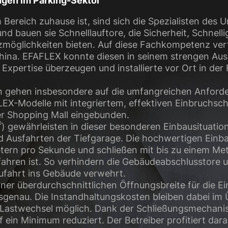
gen im Parking-Sektor
Bereich zuhause ist, sind sich die Spezialisten des 
 bauen sie Schnelllauftore, die Sicherheit, Schnellig
zmöglichkeiten bieten. Auf diese Fachkompetenz vert
China. EFAFLEX konnte diesen in seinem strengen Au
pertise überzeugen und installierte vor Ort in der 
 gehen insbesondere auf die umfangreichen Anforder
EX-Modelle mit integriertem, effektiven Einbruchsc
er Shopping Mall eingebunden.
®
) gewährleisten in dieser besonderen Einbausituatio
d Ausfahrten der Tiefgarage. Die hochwertigen Einba
tern pro Sekunde und schließen mit bis zu einem Met
hren ist. So verhindern die Gebäudeabschlusstore u
ufahrt ins Gebäude verwehrt.
iner überdurchschnittlichen Öffnungsbreite für die E
assgenau. Die Instandhaltungskosten bleiben dabei im 
00 Lastwechsel möglich. Dank der Schließungsmechan
ein Minimum reduziert. Der Betreiber profitiert dar