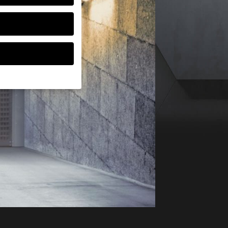
ten, müssen Sie Ihre
d essenziell, während
ten können
r Anzeigen- und
rer
g zu ganzen Kategorien
wählen.
Zurück