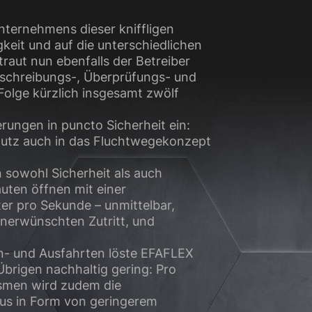
Unternehmens dieser kniffligen
keit und auf die unterschiedlichen
raut nun ebenfalls der Betreiber
sschreibungs-, Überprüfungs- und
Folge kürzlich insgesamt zwölf
ungen in puncto Sicherheit ein:
hutz auch in das Fluchtwegekonzept
n sowohl Sicherheit als auch
uten öffnen mit einer
er pro Sekunde – unmittelbar,
nerwünschten Zutritt, und
in- und Ausfahrten löste EFAFLEX
Übrigen nachhaltig gering: Pro
ismen wird zudem die
aus in Form von geringerem