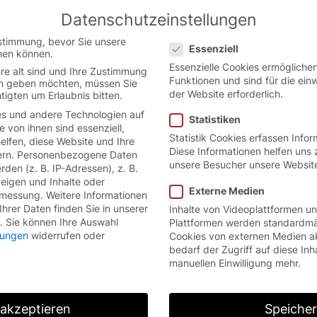
Datenschutzeinstellungen
 the German website.
English
Con
Datenschutzeinstellungen
version.
stimmung, bevor Sie unsere
Essenziell
hen können.
Essenzielle Cookies ermöglich
re alt sind und Ihre Zustimmung
Funktionen und sind für die ein
ten geben möchten, müssen Sie
der Website erforderlich.
tigten um Erlaubnis bitten.
s und andere Technologien auf
Statistiken
e von ihnen sind essenziell,
Statistik Cookies erfassen Info
lfen, diese Website und Ihre
Diese Informationen helfen uns 
rn.
Personenbezogene Daten
unsere Besucher unsere Websit
den (z. B. IP-Adressen), z. B.
zeigen und Inhalte oder
Externe Medien
smessung.
Weitere Informationen
hrer Daten finden Sie in unserer
Inhalte von Videoplattformen u
.
Sie können Ihre Auswahl
Plattformen werden standardmä
llungen
widerrufen oder
Cookies von externen Medien a
bedarf der Zugriff auf diese Inh
manuellen Einwilligung mehr.
 akzeptieren
Speiche