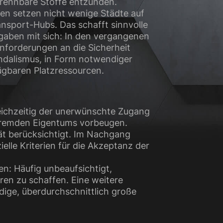
brennbare Stoffe entzünden.
n setzen nicht wenige Städte auf
nsport-Hubs. Das schafft sinnvolle
gaben mit sich: In den vergangenen
forderungen an die Sicherheit
dalismus, in Form notwendiger
ügbaren Platzressourcen.
eichzeitig der unerwünschte Zugang
 fremden Eigentums vorbeugen.
ät berücksichtigt. Im Nachgang
elle Kriterien für die Akzeptanz der
n: Häufig unbeaufsichtigt,
ren zu schaffen. Eine weitere
dige, überdurchschnittlich große