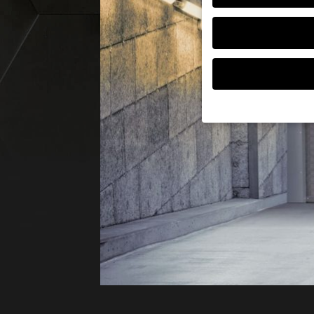
Wenn Sie unter 16 Jah
Erziehungsberechtigte
Wir verwenden Cookies
andere uns helfen, di
verarbeitet werden (z.
Inhaltsmessung.
Weite
Datenschutzerklärung
Hier finden Sie eine 
geben oder sich weite
Alle akzeptieren
Datenschutzeinstellu