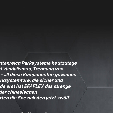
site erforderlich.
Statistiken
ere Besucher unsere
Externe Medien
iantenreich Parksysteme heutzutage
ies von externen
nd Vandalismus, Trennung von
 – all diese Komponenten gewinnen
rksystemtore, die sicher und
de erst hat EFAFLEX das strenge
chutzerklärung
Impressum
der chinesischen
ten die Spezialisten jetzt zwölf