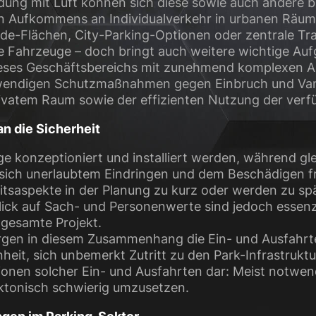
ndung mit Luft können sich diese sowie auch andere 
 Aufkommens an Individualverkehr in urbanen Räume
ide-Flächen, City-Parking-Optionen oder zentrale Tra
e Fahrzeuge – doch bringt auch weitere wichtige Auf
ieses Geschäftsbereichs mit zunehmend komplexen An
ufwendigen Schutzmaßnahmen gegen Einbruch und Van
ivatem Raum sowie der effizienten Nutzung der verf
n die Sicherheit
e konzeptioniert und installiert werden, während gl
st sich unerlaubtem Eindringen und dem Beschädigen
tsaspekte in der Planung zu kurz oder werden zu sp
lick auf Sach- und Personenwerte sind jedoch essenzi
 gesamte Projekt.
ergen in diesem Zusammenhang die Ein- und Ausfahrte
eit, sich unbemerkt Zutritt zu den Park-Infrastruktu
ionen solcher Ein- und Ausfahrten dar: Meist notwen
ektonisch schwierig umzusetzen.