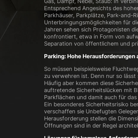
Gas, Dampf, Nebel, Staub: In Verbi
Entsprechend Angesichts des hohen
Parkhäuser, Parkplätze, Park-and-R
Unterbringungsmöglichkeiten für di
Jahren sehen sich Protagonisten d
konfrontiert, etwa in Form von a
Separation von öffentlichem und pr
Parking: Hohe Herausforderungen a
So müssen beispielsweise Fluchtweg
zu verwehren ist. Denn nur so läs
Häufig aber kommen diese Sicherhei
auftretende Sicherheitslücken mit B
Parkflächen und damit auch für das
Ein besonderes Sicherheitsrisiko b
verschaffen sie Unbefugten Gelegenh
Herausforderung stellen die Dimens
Öffnungen sind in der Regel archit