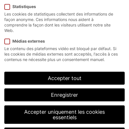
Statistiques
MS USD
Les cookies de statistiques collectent des informations de
façon anonyme. Ces informations nous aident à
comprendre la façon dont les visiteurs utilisent notre site
Web.
La porte rapide Upside
Médias externes
Le contenu des plateformes vidéo est bloqué par défaut. Si
Down
les cookies de médias externes sont acceptés, l'accès à ces
contenus ne nécessite plus un consentement manuel.
La porte EFA-SRT® MS USD est la première porte
de protection pour machines EFAFLEX qui se ferme
Accepter tout
de
bas en haut. Fiable et compacte, cette porte rapide
de type « Upside Down » a été spécialement
Enregistrer
conçue pour l’application industrielle intensive et
exige peu de maintenance. Les montants de la porte
à enroulement renferment un dispositif de traction
Accepter uniquement les cookies
particulièrement performant qui tire le panneau final
essentiels
vers le haut.