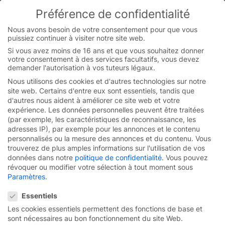
Préférence de confidentialité
You are currently on the French website.
Switch to the English version.
Nous avons besoin de votre consentement pour que vous
puissiez continuer à visiter notre site web.
Continue
Skip
Si vous avez moins de 16 ans et que vous souhaitez donner
to
votre consentement à des services facultatifs, vous devez
content
demander l'autorisation à vos tuteurs légaux.
Nous utilisons des cookies et d'autres technologies sur notre
site web. Certains d'entre eux sont essentiels, tandis que
d'autres nous aident à améliorer ce site web et votre
expérience.
Les données personnelles peuvent être traitées
(par exemple, les caractéristiques de reconnaissance, les
adresses IP), par exemple pour les annonces et le contenu
personnalisés ou la mesure des annonces et du contenu.
Vous
trouverez de plus amples informations sur l'utilisation de vos
données dans notre
politique de confidentialité
.
Vous pouvez
révoquer ou modifier votre sélection à tout moment sous
Paramètres
.
Préférence de confidentialité
Essentiels
Porte rapide à
Les cookies essentiels permettent des fonctions de base et
sont nécessaires au bon fonctionnement du site Web.
enroulement
EFA-SRT®