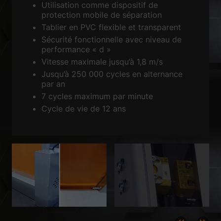
Utilisation comme dispositif de
Accepter tout
Enregistrer
protection mobile de séparation
Tablier en PVC flexible et transparent
Accepter uniquement les cookies essentiels
Sécurité fonctionnelle avec niveau de
performance « d »
Retour
Vitesse maximale jusqu’à 1,8 m/s
Préférence de confidentialité
Essentiels (1)
Jusqu’à 250 000 cycles en alternance
par an
Les cookies essentiels permettent des fonctions de base et sont
7 cycles maximum par minute
nécessaires au bon fonctionnement du site Web.
Cycle de vie de 12 ans
Afficher les informations du cookie
Sta
Statistiques (2)
Les cookies de statistiques collectent des informations de façon
anonyme. Ces informations nous aident à comprendre la façon dont les
visiteurs utilisent notre site Web.
Afficher les informations du cookie
Méd
Médias externes (3)
Le contenu des plateformes vidéo est bloqué par défaut. Si les cookies