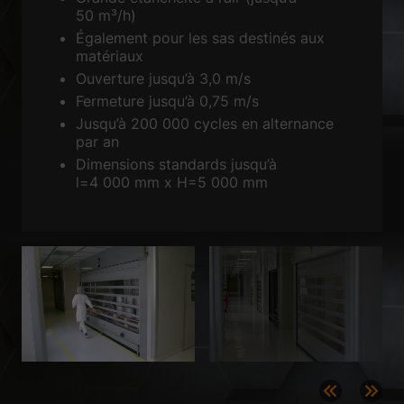
Accepter tout
Enregistrer
50 m³/h)
Également pour les sas destinés aux
matériaux
Accepter uniquement les cookies essentiels
Ouverture jusqu’à 3,0 m/s
Retour
Fermeture jusqu’à 0,75 m/s
Préférence de confidentialité
Jusqu’à 200 000 cycles en alternance
Essentiels (1)
par an
Les cookies essentiels permettent des fonctions de base et sont
Dimensions standards jusqu’à
nécessaires au bon fonctionnement du site Web.
l=4 000 mm x H=5 000 mm
Afficher les informations du cookie
Sta
Statistiques (2)
Les cookies de statistiques collectent des informations de façon
anonyme. Ces informations nous aident à comprendre la façon dont les
visiteurs utilisent notre site Web.
Afficher les informations du cookie
Méd
Médias externes (3)
Le contenu des plateformes vidéo est bloqué par défaut. Si les cookies