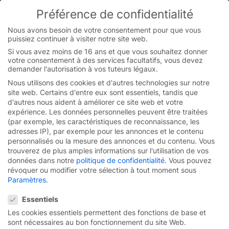
Préférence de confidentialité
You are currently on the French website.
Switch to the English version.
Nous avons besoin de votre consentement pour que vous
puissiez continuer à visiter notre site web.
Continue
Skip
Si vous avez moins de 16 ans et que vous souhaitez donner
to
votre consentement à des services facultatifs, vous devez
content
demander l'autorisation à vos tuteurs légaux.
Nous utilisons des cookies et d'autres technologies sur notre
site web. Certains d'entre eux sont essentiels, tandis que
d'autres nous aident à améliorer ce site web et votre
expérience.
Les données personnelles peuvent être traitées
(par exemple, les caractéristiques de reconnaissance, les
adresses IP), par exemple pour les annonces et le contenu
personnalisés ou la mesure des annonces et du contenu.
Vous
trouverez de plus amples informations sur l'utilisation de vos
données dans notre
politique de confidentialité
.
Vous pouvez
révoquer ou modifier votre sélection à tout moment sous
Paramètres
.
Préférence de confidentialité
Essentiels
Turbo-porte rapide
EFA-
Les cookies essentiels permettent des fonctions de base et
sont nécessaires au bon fonctionnement du site Web.
STT® CR