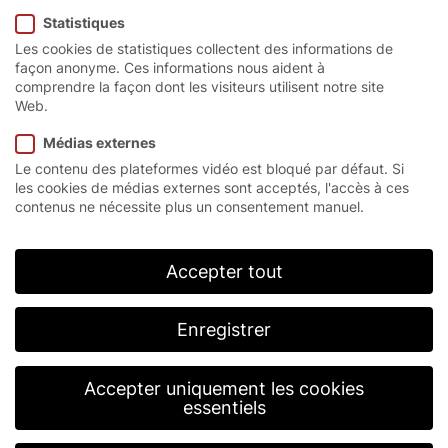
Statistiques
Les cookies de statistiques collectent des informations de
façon anonyme. Ces informations nous aident à
comprendre la façon dont les visiteurs utilisent notre site
La turbo-porte pour une
Web.
bonne visibilité
Médias externes
Le contenu des plateformes vidéo est bloqué par défaut. Si
les cookies de médias externes sont acceptés, l'accès à ces
Si la vitesse est cruciale pour vous, la porte pour
contenus ne nécessite plus un consentement manuel.
salle blanche transparente EFA-STT® CR est la
meilleure solution. Grâce à la spirale, cette porte
rapide s’ouvre et se ferme de manière fiable à une
Accepter tout
vitesse allant jusqu’à 2,5 m/s. Elle est
particulièrement adaptée lorsque les échanges de
pression et d’atmosphère doivent être réduits, par
Enregistrer
exemple en cas d’inertage dans le cadre de la
prévention sèche des incendies.
Accepter uniquement les cookies
essentiels